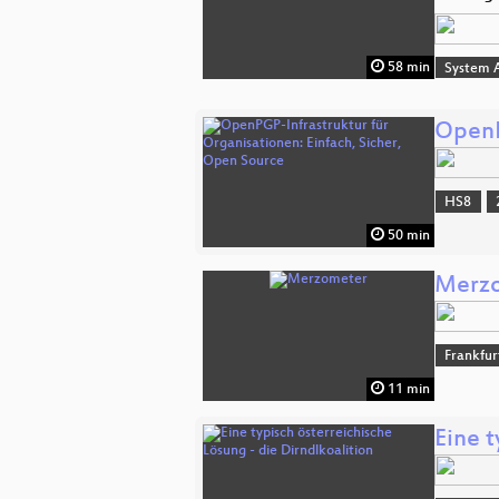
58 min
System A
OpenP
HS8
50 min
Merz
Frankfu
11 min
Eine t