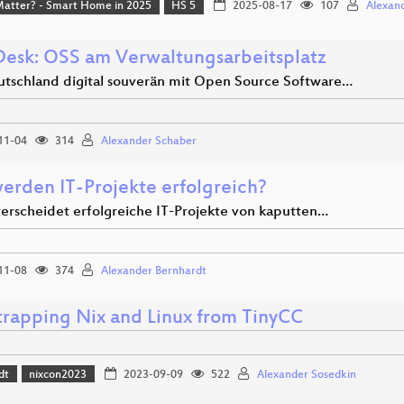
Matter? - Smart Home in 2025
HS 5
2025-08-17
107
Alexand
esk: OSS am Verwaltungsarbeitsplatz
tschland digital souverän mit Open Source Software…
11-04
314
Alexander Schaber
erden IT-Projekte erfolgreich?
erscheidet erfolgreiche IT-Projekte von kaputten…
11-08
374
Alexander Bernhardt
trapping Nix and Linux from TinyCC
dt
nixcon2023
2023-09-09
522
Alexander Sosedkin