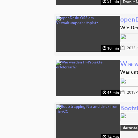
51 min
Does it 
openD
Wie Deu
2023-
10 min
Wie w
Was unt
2019-
46 min
Boots
darmsta
24 min