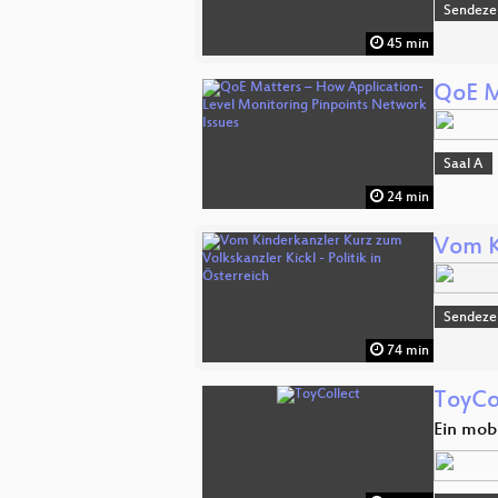
Sendeze
45 min
QoE M
Saal A
24 min
Vom Ki
Sendeze
74 min
ToyCo
Ein mob