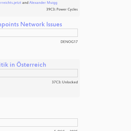
rreichts.jetzt
and
Alexander Muigg
39C3: Power Cycles
points Network Issues
DENOG17
tik in Österreich
37C3: Unlocked