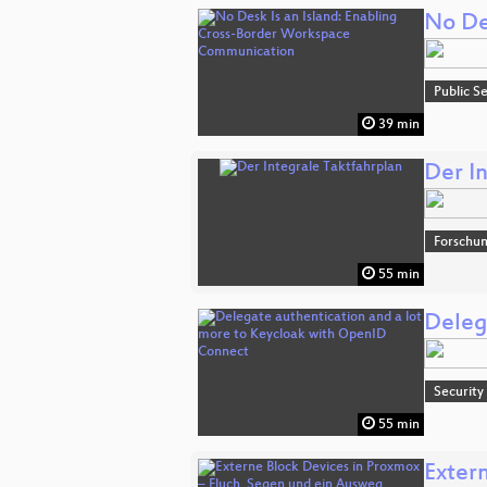
No De
Public S
39 min
Der I
Forschu
55 min
Deleg
Security
55 min
Exter