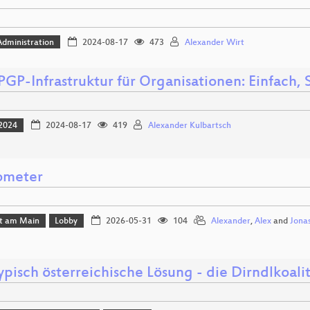
dministration
2024-08-17
473
Alexander Wirt
GP-Infrastruktur für Organisationen: Einfach,
2024
2024-08-17
419
Alexander Kulbartsch
ometer
rt am Main
Lobby
2026-05-31
104
Alexander
,
Alex
and
Jona
ypisch österreichische Lösung - die Dirndlkoali