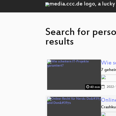
Search for pers
results
Wie s
7 gehei
2022-
40 min
Onlin
Crashku