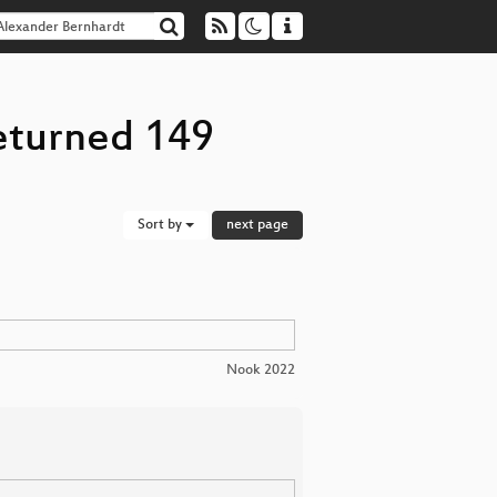
eturned 149
Sort by
next page
Nook 2022