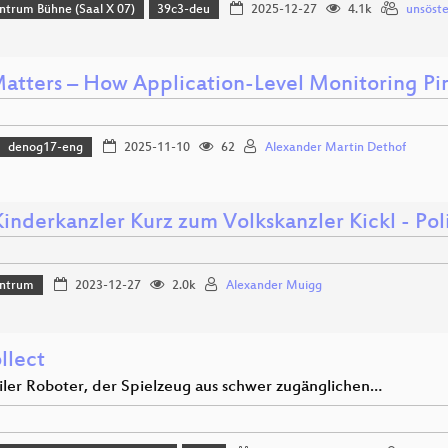
ntrum Bühne (Saal X 07)
39c3-deu
2025-12-27
4.1k
unsöste
atters – How Application-Level Monitoring Pin
denog17-eng
2025-11-10
62
Alexander Martin Dethof
nderkanzler Kurz zum Volkskanzler Kickl - Poli
ntrum
2023-12-27
2.0k
Alexander Muigg
llect
iler Roboter, der Spielzeug aus schwer zugänglichen…