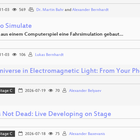
11-03
569
Dr. Martin Bahr
and
Alexander Bernhardt
o Simulate
 aus einem Computerspiel eine Fahrsimulation gebaut…
11-03
106
Lukas Bernhardt
niverse in Electromagnetic Light: From Your Ph
Stage C
2026-07-19
70
Alexander Belyaev
Is Not Dead: Live Developing on Stage
Stage C
2026-07-18
75
Alexander Baxevanis