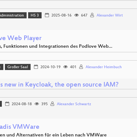
dministration
HS 3
2025-08-16
647
Alexander Wirt
ve Web Player
s, Funktionen und Integrationen des Podlove Web…
e
Großer Saal
2024-10-19
401
Alexander Heimbuch
s new in Keycloak, the open source IAM?
2024-08-18
395
Alexander Schwartz
vadis VMWare
ien und Alternativen für ein Leben nach VMWare