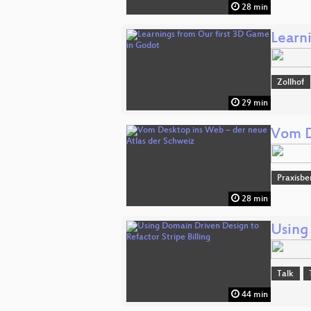
28 min
Learn
Zollhof
29 min
Vom D
Praxisbe
28 min
Using
Talk
44 min