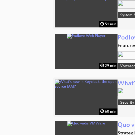
System A
51 min
Podlo
Feature
29 min
Vorträg
What’
Security
60 min
Quo 
Strateg