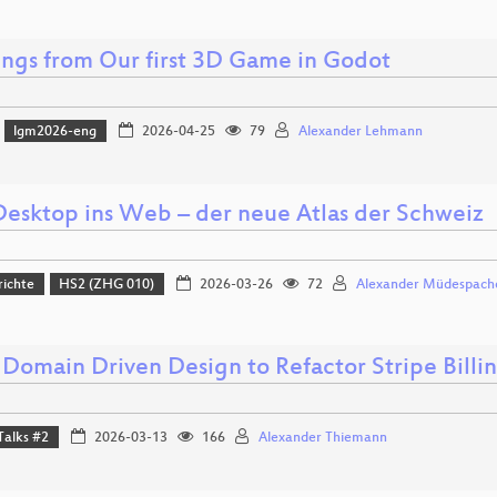
ings from Our first 3D Game in Godot
lgm2026-eng
2026-04-25
79
Alexander Lehmann
esktop ins Web – der neue Atlas der Schweiz
richte
HS2 (ZHG 010)
2026-03-26
72
Alexander Müdespach
 Domain Driven Design to Refactor Stripe Billi
Talks #2
2026-03-13
166
Alexander Thiemann