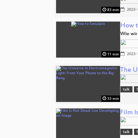
2023-
83 min
How t
Wie wir
2023-
11 min
The U
talk
33 min
Film 
talk