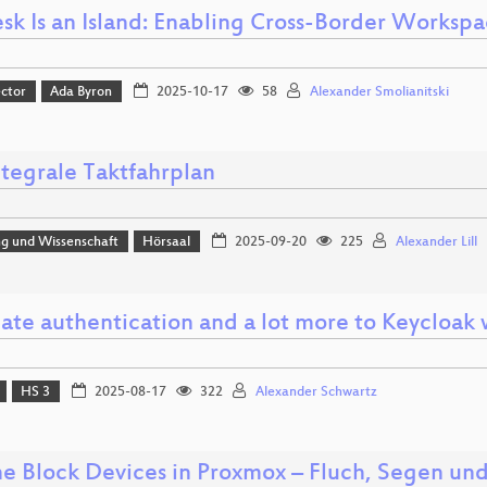
sk Is an Island: Enabling Cross-Border Works
ector
Ada Byron
2025-10-17
58
Alexander Smolianitski
ntegrale Taktfahrplan
ng und Wissenschaft
Hörsaal
2025-09-20
225
Alexander Lill
ate authentication and a lot more to Keycloa
HS 3
2025-08-17
322
Alexander Schwartz
ne Block Devices in Proxmox – Fluch, Segen un