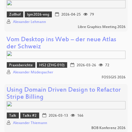
Zollhof
lgm2026-eng
2026-04-25
79
Alexander Lehmann
Libre Graphics Meeting 2026
Vom Desktop ins Web – der neue Atlas
der Schweiz
Praxisberichte
HS2 (ZHG 010)
2026-03-26
72
Alexander Müdespacher
FOSSGIS 2026
Using Domain Driven Design to Refactor
Stripe Billing
Talk
Talks #2
2026-03-13
166
Alexander Thiemann
BOB Konferenz 2026