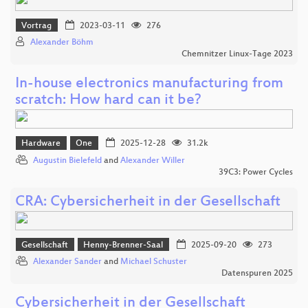
Vortrag
2023-03-11
276
Alexander Böhm
Chemnitzer Linux-Tage 2023
In-house electronics manufacturing from
scratch: How hard can it be?
Hardware
One
2025-12-28
31.2k
Augustin Bielefeld
and
Alexander Willer
39C3: Power Cycles
CRA: Cybersicherheit in der Gesellschaft
Gesellschaft
Henny-Brenner-Saal
2025-09-20
273
Alexander Sander
and
Michael Schuster
Datenspuren 2025
Cybersicherheit in der Gesellschaft