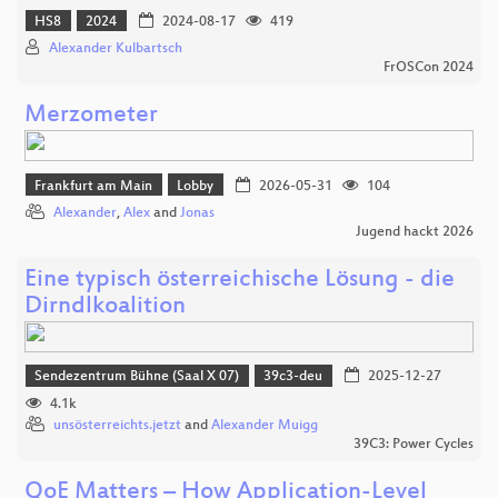
HS8
2024
2024-08-17
419
Alexander Kulbartsch
FrOSCon 2024
Merzometer
Frankfurt am Main
Lobby
2026-05-31
104
Alexander
,
Alex
and
Jonas
Jugend hackt 2026
Eine typisch österreichische Lösung - die
Dirndlkoalition
Sendezentrum Bühne (Saal X 07)
39c3-deu
2025-12-27
4.1k
unsösterreichts.jetzt
and
Alexander Muigg
39C3: Power Cycles
QoE Matters – How Application-Level