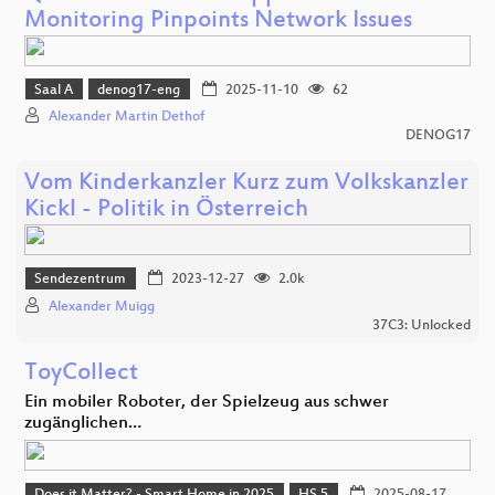
Monitoring Pinpoints Network Issues
Saal A
denog17-eng
2025-11-10
62
Alexander Martin Dethof
DENOG17
Vom Kinderkanzler Kurz zum Volkskanzler
Kickl - Politik in Österreich
Sendezentrum
2023-12-27
2.0k
Alexander Muigg
37C3: Unlocked
ToyCollect
Ein mobiler Roboter, der Spielzeug aus schwer
zugänglichen…
Does it Matter? - Smart Home in 2025
HS 5
2025-08-17