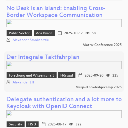
No Desk Is an Island: Enabling Cross-
Border Workspace Communication
Public Sector
Ada Byron
2025-10-17
58
Alexander Smolianitski
Matrix Conference 2025
Der Integrale Taktfahrplan
Forschung und Wissenschaft
Hörsaal
2025-09-20
225
Alexander Lill
Mega-Knowledgecamp 2025
Delegate authentication and a lot more to
Keycloak with OpenID Connect
Security
HS 3
2025-08-17
322