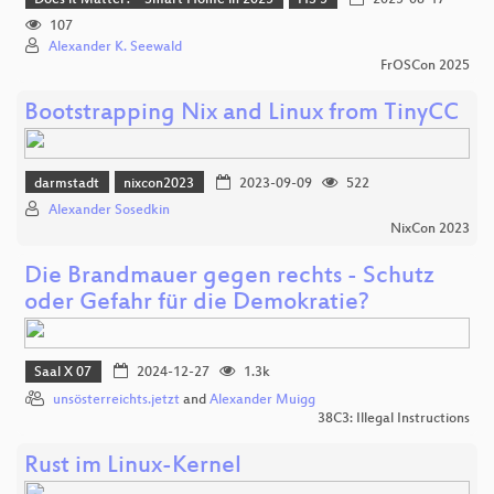
107
Alexander K. Seewald
FrOSCon 2025
Bootstrapping Nix and Linux from TinyCC
darmstadt
nixcon2023
2023-09-09
522
Alexander Sosedkin
NixCon 2023
Die Brandmauer gegen rechts - Schutz
oder Gefahr für die Demokratie?
Saal X 07
2024-12-27
1.3k
unsösterreichts.jetzt
and
Alexander Muigg
38C3: Illegal Instructions
Rust im Linux-Kernel