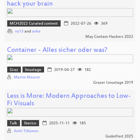
hack your brain
MCH2022 Curated content
2022-07-26
369
va13
and
anke
May Contain Hackers 2022
Container - Alles sicher oder was?
Graz
linuxtage
2019-04-27
182
Martin Maurer
Grazer Linuxtage 2019
Less is More: Modern Approaches to Low-
Fi Visuals
Talk
Iberico
2025-11-11
185
Antti Tiihonen
GodotFest 2025