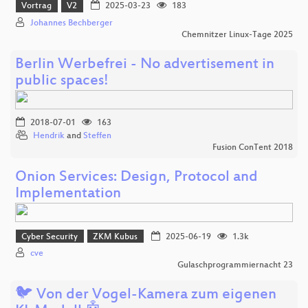
Vortrag
V2
2025-03-23
183
Johannes Bechberger
Chemnitzer Linux-Tage 2025
Berlin Werbefrei - No advertisement in
public spaces!
2018-07-01
163
Hendrik
and
Steffen
Fusion ConTent 2018
Onion Services: Design, Protocol and
Implementation
Cyber Security
ZKM Kubus
2025-06-19
1.3k
cve
Gulaschprogrammiernacht 23
🐦 Von der Vogel-Kamera zum eigenen