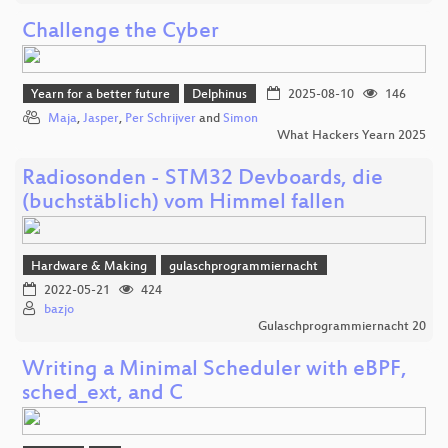
Challenge the Cyber
Yearn for a better future
Delphinus
2025-08-10
146
Maja
,
Jasper
,
Per Schrijver
and
Simon
What Hackers Yearn 2025
Radiosonden - STM32 Devboards, die
(buchstäblich) vom Himmel fallen
Hardware & Making
gulaschprogrammiernacht
2022-05-21
424
bazjo
Gulaschprogrammiernacht 20
Writing a Minimal Scheduler with eBPF,
sched_ext, and C