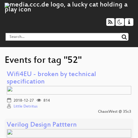
Events for tag "52"
Wifi4EU - broken by technical
specification
2018-12-27
814
Little Detritus
ChaosWest @ 35c3
Verilog Design Patttern