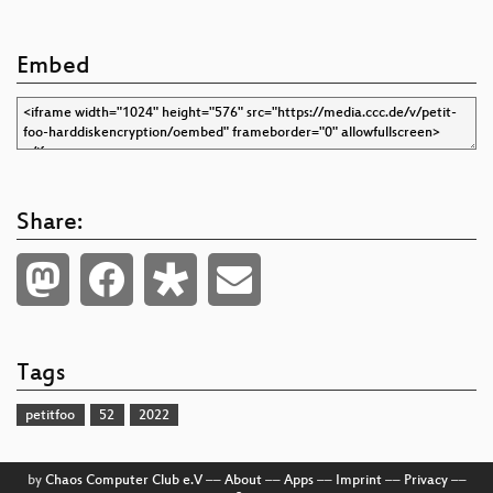
Embed
Share:
Tags
petitfoo
52
2022
by
Chaos Computer Club e.V
––
About
––
Apps
––
Imprint
––
Privacy
––