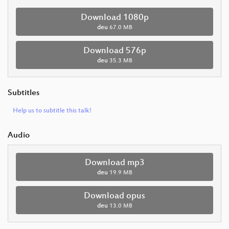
Download 1080p
deu
67.0 MB
Download 576p
deu
35.3 MB
Subtitles
Help us to subtitle this talk!
Audio
Download mp3
deu
19.9 MB
Download opus
deu
13.0 MB