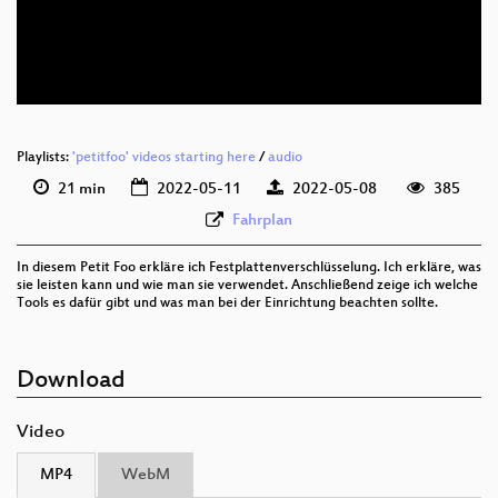
deu 576p (mp4)
deu 576p (webm)
Playlists:
'petitfoo' videos starting here
/
audio
21 min
2022-05-11
2022-05-08
385
Fahrplan
In diesem Petit Foo erkläre ich Festplattenverschlüsselung. Ich erkläre, was
sie leisten kann und wie man sie verwendet. Anschließend zeige ich welche
Tools es dafür gibt und was man bei der Einrichtung beachten sollte.
Download
Video
MP4
WebM