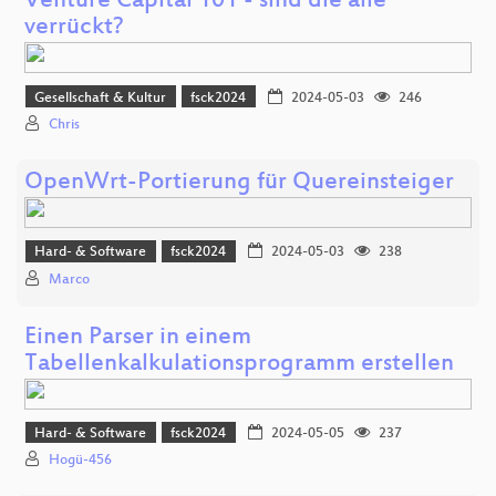
Venture Capital 101 - sind die alle
verrückt?
Gesellschaft & Kultur
fsck2024
2024-05-03
246
Chris
OpenWrt-Portierung für Quereinsteiger
Hard- & Software
fsck2024
2024-05-03
238
Marco
Einen Parser in einem
Tabellenkalkulationsprogramm erstellen
Hard- & Software
fsck2024
2024-05-05
237
Hogü-456