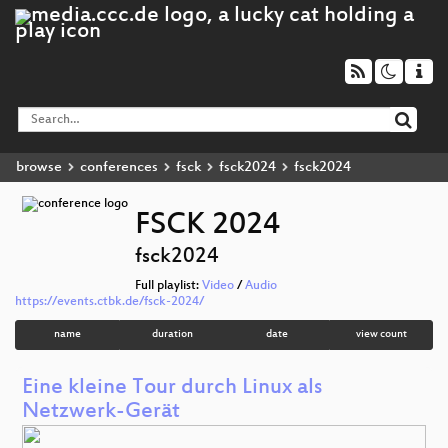
browse
conferences
fsck
fsck2024
fsck2024
FSCK 2024
fsck2024
Full playlist:
Video
/
Audio
https://events.ctbk.de/fsck-2024/
name
duration
date
view count
Eine kleine Tour durch Linux als
Netzwerk-Gerät