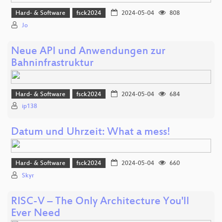
Hard- & Software
fsck2024
2024-05-04
808
Jo
Neue API und Anwendungen zur
Bahninfrastruktur
Hard- & Software
fsck2024
2024-05-04
684
ip138
Datum und Uhrzeit: What a mess!
Hard- & Software
fsck2024
2024-05-04
660
Skyr
RISC-V – The Only Architecture You'll
Ever Need