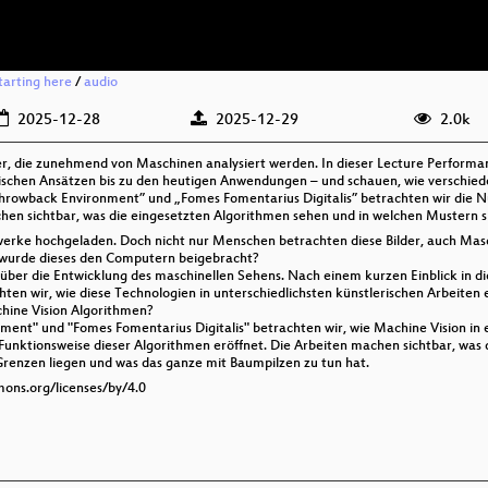
starting here
/
audio
2025-12-28
2025-12-29
2.0k
er, die zunehmend von Maschinen analysiert werden. In dieser Lecture Performa
ischen Ansätzen bis zu den heutigen Anwendungen – und schauen, wie verschied
Throwback Environment” und „Fomes Fomentarius Digitalis” betrachten wir die 
hen sichtbar, was die eingesetzten Algorithmen sehen und in welchen Mustern s
erke hochgeladen. Doch nicht nur Menschen betrachten diese Bilder, auch Masc
e wurde dieses den Computern beigebracht?
über die Entwicklung des maschinellen Sehens. Nach einem kurzen Einblick in di
en wir, wie diese Technologien in unterschiedlichsten künstlerischen Arbeiten 
hine Vision Algorithmen?
ent" und "Fomes Fomentarius Digitalis" betrachten wir, wie Machine Vision in
e Funktionsweise dieser Algorithmen eröffnet. Die Arbeiten machen sichtbar, was
 Grenzen liegen und was das ganze mit Baumpilzen zu tun hat.
mons.org/licenses/by/4.0