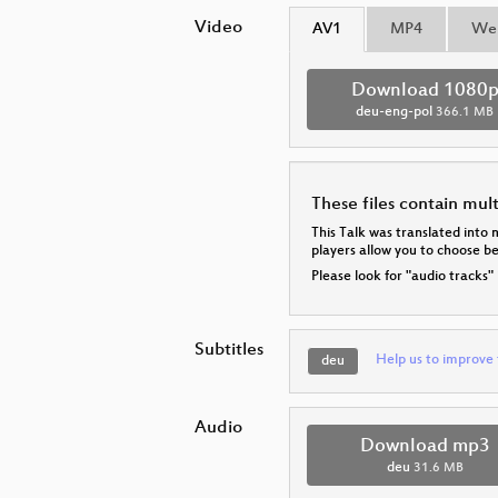
Video
AV1
MP4
We
Download 1080
deu-eng-pol
366.1 MB
These files contain mul
This Talk was translated into 
players allow you to choose 
Please look for "audio tracks"
Subtitles
Help us to improve 
deu
Audio
Download mp3
deu
31.6 MB