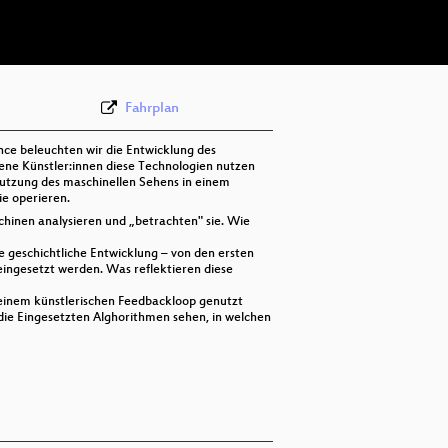
deu-eng-pol 576p (webm)
Fahrplan
nce beleuchten wir die Entwicklung des
ene Künstler:innen diese Technologien nutzen
Nutzung des maschinellen Sehens in einem
ie operieren.
hinen analysieren und „betrachten" sie. Wie
e geschichtliche Entwicklung – von den ersten
eingesetzt werden. Was reflektieren diese
 einem künstlerischen Feedbackloop genutzt
 die Eingesetzten Alghorithmen sehen, in welchen