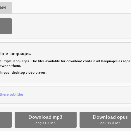
bM
p
tiple languages.
multiple languages. The files available for download contain all languages as se
between them.
 in your desktop video player.
these subtitles!
Download mp3
Download opus
eng
31.6 MB
deu
19.8 MB