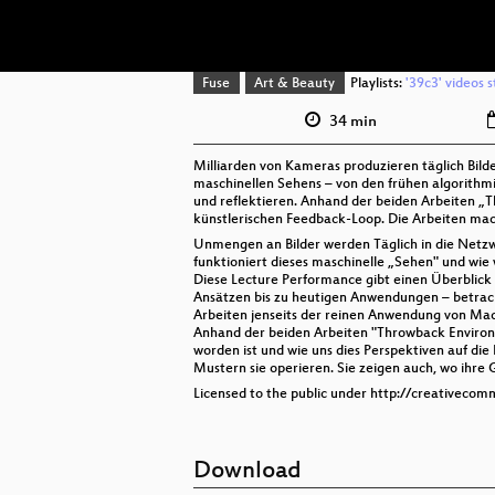
Fuse
Art & Beauty
Playlists:
'39c3' videos 
34 min
Milliarden von Kameras produzieren täglich Bild
maschinellen Sehens – von den frühen algorithm
und reflektieren. Anhand der beiden Arbeiten „
künstlerischen Feedback-Loop. Die Arbeiten mac
Unmengen an Bilder werden Täglich in die Netzw
funktioniert dieses maschinelle „Sehen" und wi
Diese Lecture Performance gibt einen Überblick 
Ansätzen bis zu heutigen Anwendungen – betracht
Arbeiten jenseits der reinen Anwendung von Mac
Anhand der beiden Arbeiten "Throwback Environm
worden ist und wie uns dies Perspektiven auf di
Mustern sie operieren. Sie zeigen auch, wo ihre
Licensed to the public under http://creativecom
Download