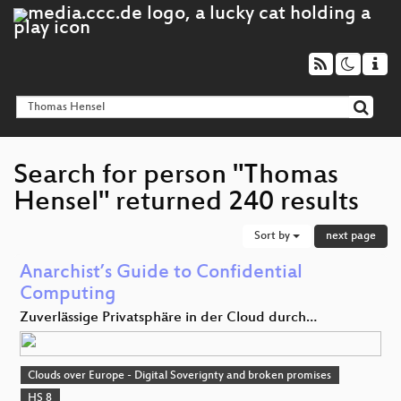
Search for person "Thomas
Hensel" returned 240 results
Sort by
next page
Anarchist’s Guide to Confidential
Computing
Zuverlässige Privatsphäre in der Cloud durch…
Clouds over Europe - Digital Soverignty and broken promises
HS 8