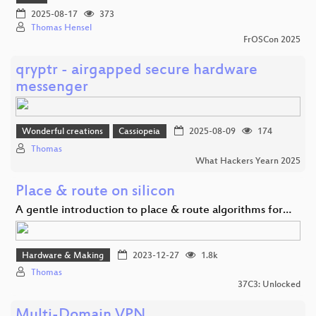
2025-08-17
373
Thomas Hensel
FrOSCon 2025
qryptr - airgapped secure hardware
messenger
Wonderful creations
Cassiopeia
2025-08-09
174
Thomas
What Hackers Yearn 2025
Place & route on silicon
A gentle introduction to place & route algorithms for…
Hardware & Making
2023-12-27
1.8k
Thomas
37C3: Unlocked
Multi-Domain VPN