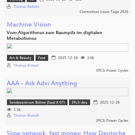
Thomas Rahimi
Chemnitzer Linux-Tage 2026
Machine Vision
Vom Algorithmus zum Baumpilz im digitalen
Metabolismus
Art & Beauty
Fuse
2025-12-28
2.0k
Thomas Knüsel
39C3: Power Cycles
AAA - Ask Advi Anything
Sendezentrum Bühne (Saal X 07)
39c3-deu
2025-12-28
1.3k
Thomas Brandt
39C3: Power Cycles
Slow network, fast money: How Deutsche