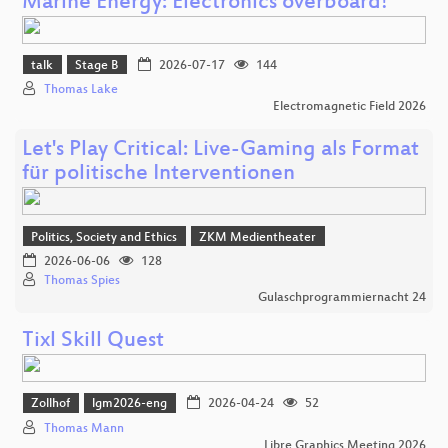
Marine Energy: Electronics overboard!
talk
Stage B
2026-07-17
144
Thomas Lake
Electromagnetic Field 2026
Let's Play Critical: Live-Gaming als Format
für politische Interventionen
Politics, Society and Ethics
ZKM Medientheater
2026-06-06
128
Thomas Spies
Gulaschprogrammiernacht 24
Tixl Skill Quest
Zollhof
lgm2026-eng
2026-04-24
52
Thomas Mann
Libre Graphics Meeting 2026