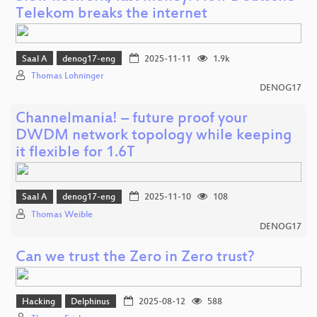
Telekom breaks the internet
Saal A
denog17-eng
2025-11-11
1.9k
Thomas Lohninger
DENOG17
Channelmania! – future proof your
DWDM network topology while keeping
it flexible for 1.6T
Saal A
denog17-eng
2025-11-10
108
Thomas Weible
DENOG17
Can we trust the Zero in Zero trust?
Hacking
Delphinus
2025-08-12
588