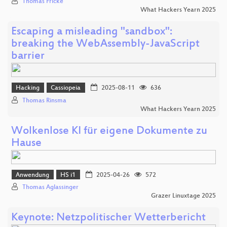
Thomas Fricke
What Hackers Yearn 2025
Escaping a misleading "sandbox":
breaking the WebAssembly-JavaScript
barrier
Hacking
Cassiopeia
2025-08-11
636
Thomas Rinsma
What Hackers Yearn 2025
Wolkenlose KI für eigene Dokumente zu
Hause
Anwendung
HS i1
2025-04-26
572
Thomas Aglassinger
Grazer Linuxtage 2025
Keynote: Netzpolitischer Wetterbericht