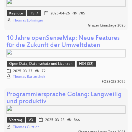
Keynote
HS i7
2025-04-26
785
Thomas Lohninger
Grazer Linuxtage 2025
10 Jahre openSenseMap: Neue Features
für die Zukunft der Umweltdaten
Open Data, Datenschutz und Lizenzen
HS4 (S2)
2025-03-27
72
Thomas Bartoschek
FOSSGIS 2025
Programmiersprache Golang: Langweilig
und produktiv
Vortrag
V3
2025-03-23
866
Thomas Güttler