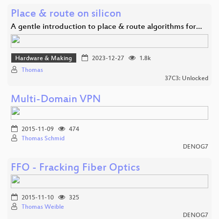
Place & route on silicon
A gentle introduction to place & route algorithms for…
Hardware & Making
2023-12-27
1.8k
Thomas
37C3: Unlocked
Multi-Domain VPN
2015-11-09
474
Thomas Schmid
DENOG7
FFO - Fracking Fiber Optics
2015-11-10
325
Thomas Weible
DENOG7