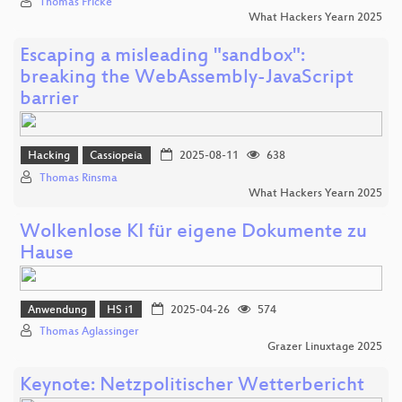
Thomas Fricke
What Hackers Yearn 2025
Escaping a misleading "sandbox":
breaking the WebAssembly-JavaScript
barrier
Hacking
Cassiopeia
2025-08-11
638
Thomas Rinsma
What Hackers Yearn 2025
Wolkenlose KI für eigene Dokumente zu
Hause
Anwendung
HS i1
2025-04-26
574
Thomas Aglassinger
Grazer Linuxtage 2025
Keynote: Netzpolitischer Wetterbericht