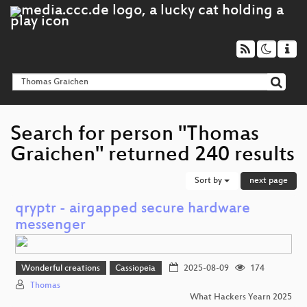
Search for person "Thomas
Graichen" returned 240 results
Sort by
next page
qryptr - airgapped secure hardware
messenger
Wonderful creations
Cassiopeia
2025-08-09
174
Thomas
What Hackers Yearn 2025