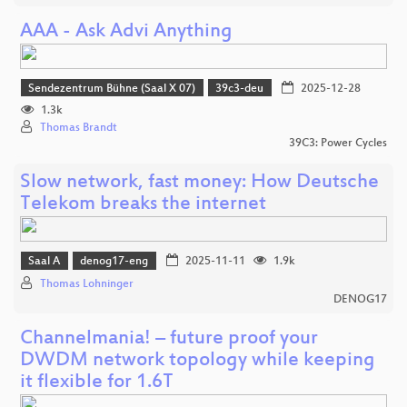
AAA - Ask Advi Anything
Sendezentrum Bühne (Saal X 07)
39c3-deu
2025-12-28
1.3k
Thomas Brandt
39C3: Power Cycles
Slow network, fast money: How Deutsche
Telekom breaks the internet
Saal A
denog17-eng
2025-11-11
1.9k
Thomas Lohninger
DENOG17
Channelmania! – future proof your
DWDM network topology while keeping
it flexible for 1.6T