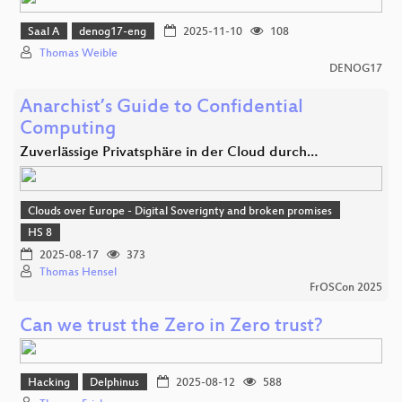
Saal A
denog17-eng
2025-11-10
108
Thomas Weible
DENOG17
Anarchist’s Guide to Confidential
Computing
Zuverlässige Privatsphäre in der Cloud durch…
Clouds over Europe - Digital Soverignty and broken promises
HS 8
2025-08-17
373
Thomas Hensel
FrOSCon 2025
Can we trust the Zero in Zero trust?
Hacking
Delphinus
2025-08-12
588