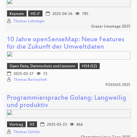
Keynote
HS i7
2025-04-26
785
Thomas Lohninger
Grazer Linuxtage 2025
10 Jahre openSenseMap: Neue Features
für die Zukunft der Umweltdaten
Open Data, Datenschutz und Lizenzen
HS4 (S2)
2025-03-27
72
Thomas Bartoschek
FOSSGIS 2025
Programmiersprache Golang: Langweilig
und produktiv
Vortrag
V3
2025-03-23
866
Thomas Güttler