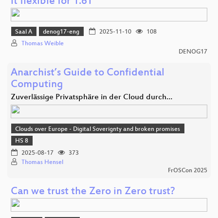
it flexible for 1.6T
Saal A
denog17-eng
2025-11-10
108
Thomas Weible
DENOG17
Anarchist’s Guide to Confidential
Computing
Zuverlässige Privatsphäre in der Cloud durch…
Clouds over Europe - Digital Soverignty and broken promises
HS 8
2025-08-17
373
Thomas Hensel
FrOSCon 2025
Can we trust the Zero in Zero trust?