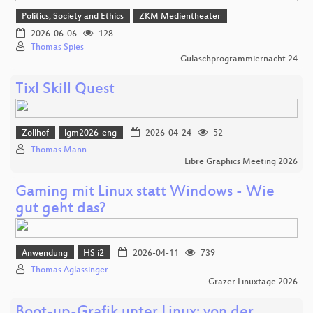
Politics, Society and Ethics
ZKM Medientheater
2026-06-06
128
Thomas Spies
Gulaschprogrammiernacht 24
Tixl Skill Quest
Zollhof
lgm2026-eng
2026-04-24
52
Thomas Mann
Libre Graphics Meeting 2026
Gaming mit Linux statt Windows - Wie
gut geht das?
Anwendung
HS i2
2026-04-11
739
Thomas Aglassinger
Grazer Linuxtage 2026
Boot-up-Grafik unter Linux: von der