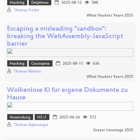
Hacking
Delphinus
2025-08-12
588
Thomas Fricke
What Hackers Yearn 2025
Escaping a misleading "sandbox":
breaking the WebAssembly-JavaScript
barrier
Hacking
Cassiopeia
2025-08-11
636
Thomas Rinsma
What Hackers Yearn 2025
Wolkenlose KI für eigene Dokumente zu
Hause
Anwendung
HS i1
2025-04-26
572
Thomas Aglassinger
Grazer Linuxtage 2025