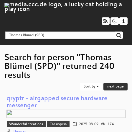
Search for person "Thomas
Blümel (SPD)" returned 240
results
Sort by
next page
qryptr - airgapped secure hardware
messenger
Wonderful creations
Cassiopeia
2025-08-09
174
Thomas