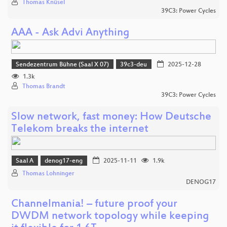
Thomas Knüsel
39C3: Power Cycles
AAA - Ask Advi Anything
Sendezentrum Bühne (Saal X 07)
39c3-deu
2025-12-28
1.3k
Thomas Brandt
39C3: Power Cycles
Slow network, fast money: How Deutsche
Telekom breaks the internet
Saal A
denog17-eng
2025-11-11
1.9k
Thomas Lohninger
DENOG17
Channelmania! – future proof your
DWDM network topology while keeping