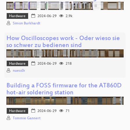
Hardware
2024-06-29
2.9k
Simon Burkhardt
How Oscilloscopes work - Oder wieso sie
so schwer zu bedienen sind
Hardware
2024-06-29
218
nuess0r
Building a FOSS firmware for the AT860D
hot-air soldering station
Hardware
2024-06-29
71
Tommie Gannert