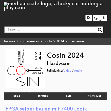
browse
conferences
cosin
2024
Hardware
Cosin 2024
Hardware
Full playlist:
Video
/
Audio
name
duration
date
view count
FPGA selber bauen mit 7400 Logik