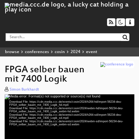
browse
conferences
cosin
2024
event
FPGA selber bauen
mit 7400 Logik
Simon Burkhardt
Media error: Format(s) not supported or source(s) not found
Video
Download File: https://cdn.media.ccc.de/events/cosin/2024/h264-hd/import-56234-deu-
Player
FPGA_selber_bauen_mit_7400_Logik_hd.mp4
Download File: https://cdn.media.ccc.de/events/cosin/2024/webm-hd/import-56234-deu-
FPGA_selber_bauen_mit_7400_Logik_webm-hd.webm
Download File: https://cdn.media.ccc.de/events/cosin/2024/h264-sd/import-56234-deu-
FPGA_selber_bauen_mit_7400_Logik_sd.mp4
Download File: https://cdn.media.ccc.de/events/cosin/2024/webm-sd/import-56234-deu-
deu 1080p (mp4)
FPGA_selber_bauen_mit_7400_Logik_webm-sd.webm
deu 1080p (webm)