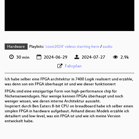
deu 576p (mp4)
deu 576p (webm)
Hardware
Playlists:
'cosin2024' videos starting here
/
audio
30 min
2024-06-29
2024-07-27
2.9k
Fahrplan
Ich habe selber eine FPGA architektur in 7400 Logik realisiert und erzähle,
was denn son ein FPGA überhaupt ist und wie dieser funktioniert
FPGAs sind eine einzigartige Form von high-performance chip für
Nichenanwendugen. Nur wenige kennen FPGAs überhaupt und noch
weniger wissen, wie deren interne Architektur aussieht.
Inspiriert durch Ben Eaters 8-bit CPU on breadboard habe ich selber einen
simplen FPGA in hardware aufgebaut. Anhand dieses Models erzähle ich
detailiert und low-level, was ein FPGA ist und wie ich meine Version
entwickelt habe.