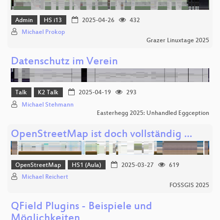
Admin
HS i13
2025-04-26
432
Michael Prokop
Grazer Linuxtage 2025
Datenschutz im Verein
Talk
K2 Talk
2025-04-19
293
Michael Stehmann
Easterhegg 2025: Unhandled Eggception
OpenStreetMap ist doch vollständig …
OpenStreetMap
HS1 (Aula)
2025-03-27
619
Michael Reichert
FOSSGIS 2025
QField Plugins - Beispiele und
Möglichkeiten