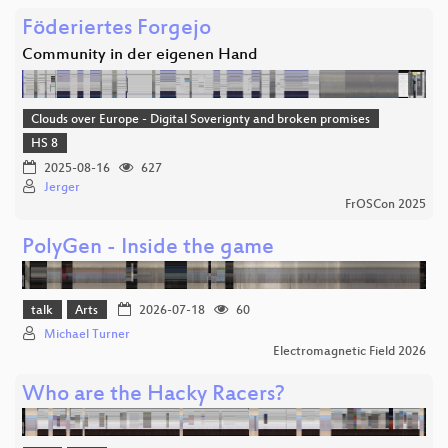
Föderiertes Forgejo
Community in der eigenen Hand
Clouds over Europe - Digital Soverignty and broken promises
HS 8
2025-08-16
627
Jerger
FrOSCon 2025
PolyGen - Inside the game
talk
Arts
2026-07-18
60
Michael Turner
Electromagnetic Field 2026
Who are the Hacky Racers?