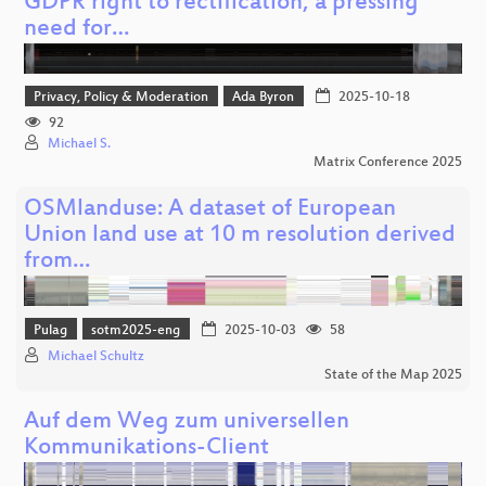
GDPR right to rectification, a pressing
need for…
Privacy, Policy & Moderation
Ada Byron
2025-10-18
92
Michael S.
Matrix Conference 2025
OSMlanduse: A dataset of European
Union land use at 10 m resolution derived
from…
Pulag
sotm2025-eng
2025-10-03
58
Michael Schultz
State of the Map 2025
Auf dem Weg zum universellen
Kommunikations-Client