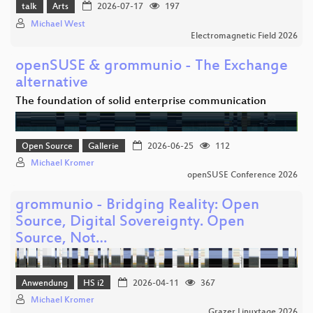
talk
Arts
2026-07-17
197
Michael West
Electromagnetic Field 2026
openSUSE & grommunio - The Exchange
alternative
The foundation of solid enterprise communication
Open Source
Gallerie
2026-06-25
112
Michael Kromer
openSUSE Conference 2026
grommunio - Bridging Reality: Open
Source, Digital Sovereignty. Open
Source, Not…
Anwendung
HS i2
2026-04-11
367
Michael Kromer
Grazer Linuxtage 2026