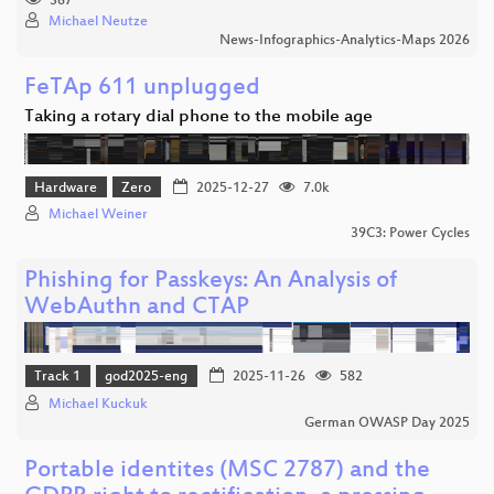
367
Michael Neutze
News-Infographics-Analytics-Maps 2026
FeTAp 611 unplugged
Taking a rotary dial phone to the mobile age
Hardware
Zero
2025-12-27
7.0k
Michael Weiner
39C3: Power Cycles
Phishing for Passkeys: An Analysis of
WebAuthn and CTAP
Track 1
god2025-eng
2025-11-26
582
Michael Kuckuk
German OWASP Day 2025
Portable identites (MSC 2787) and the