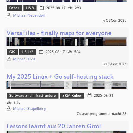
Other
HS 8
2025-08-17
293
Michael Neuendorf
FrOSCon 2025
VersaTiles - finally maps for everyone
GIS
HS 1/2
2025-08-17
564
Michael Kreil
FrOSCon 2025
My 2025 Linux + Go self-hosting stack
Software and Infrastructure
ZKM Kubus
2025-06-21
1.2k
Michael Stapelberg
Gulaschprogrammiernacht 23
Lessons learnt aus 20 Jahren Grml