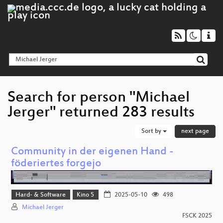
Search for person "Michael
Jerger" returned 283 results
Sort by
next page
Community in der eigenen Hand -
föderiertes forgejo
Hard- & Software
Kino 5
2025-05-10
498
Michael Jerger
FSCK 2025