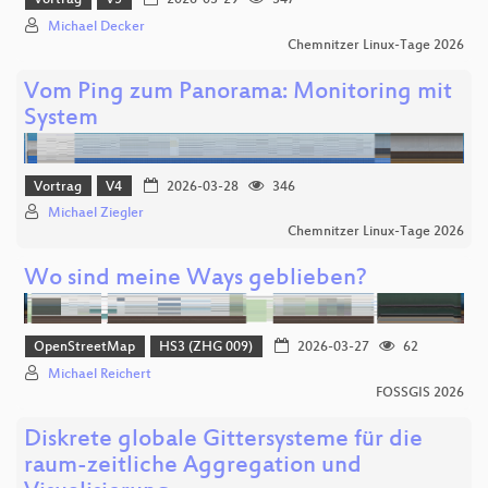
Vortrag
V5
2026-03-29
347
Michael Decker
Chemnitzer Linux-Tage 2026
Vom Ping zum Panorama: Monitoring mit
System
Vortrag
V4
2026-03-28
346
Michael Ziegler
Chemnitzer Linux-Tage 2026
Wo sind meine Ways geblieben?
OpenStreetMap
HS3 (ZHG 009)
2026-03-27
62
Michael Reichert
FOSSGIS 2026
Diskrete globale Gittersysteme für die
raum-zeitliche Aggregation und