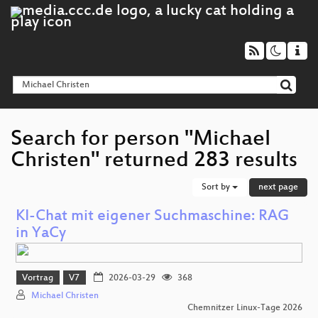
Search for person "Michael
Christen" returned 283 results
Sort by
next page
KI-Chat mit eigener Suchmaschine: RAG
in YaCy
Vortrag
V7
2026-03-29
368
Michael Christen
Chemnitzer Linux-Tage 2026