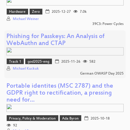
Hardware
Zero
2025-12-27
7.0k
Michael Weiner
39C3: Power Cycles
Phishing for Passkeys: An Analysis of
WebAuthn and CTAP
Track 1
god2025-eng
2025-11-26
582
Michael Kuckuk
German OWASP Day 2025
Portable identites (MSC 2787) and the
GDPR right to rectification, a pressing
need for…
Privacy, Policy & Moderation
Ada Byron
2025-10-18
92