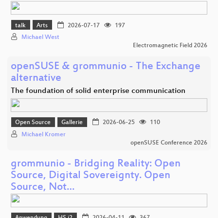
talk
Arts
2026-07-17
197
Michael West
Electromagnetic Field 2026
openSUSE & grommunio - The Exchange
alternative
The foundation of solid enterprise communication
Open Source
Gallerie
2026-06-25
110
Michael Kromer
openSUSE Conference 2026
grommunio - Bridging Reality: Open
Source, Digital Sovereignty. Open
Source, Not…
Anwendung
HS i2
2026-04-11
367