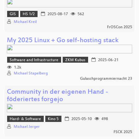
GIS
HS 1/2
2025-08-17
562
Michael Kreil
FrOSCon 2025
My 2025 Linux + Go self-hosting stack
Software and Infrastructure
ZKM Kubus
2025-06-21
1.2k
Michael Stapelberg
Gulaschprogrammiernacht 23
Community in der eigenen Hand -
föderiertes forgejo
Hard- & Software
Kino 5
2025-05-10
498
Michael Jerger
FSCK 2025