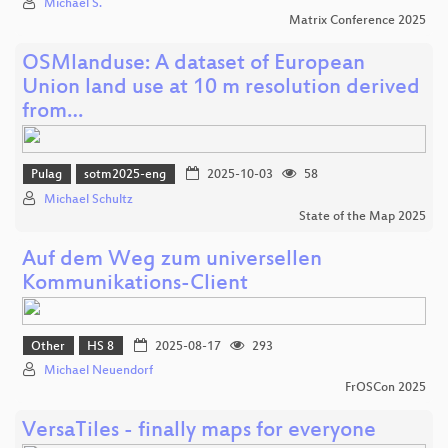
Michael S.
Matrix Conference 2025
OSMlanduse: A dataset of European
Union land use at 10 m resolution derived
from…
Pulag
sotm2025-eng
2025-10-03
58
Michael Schultz
State of the Map 2025
Auf dem Weg zum universellen
Kommunikations-Client
Other
HS 8
2025-08-17
293
Michael Neuendorf
FrOSCon 2025
VersaTiles - finally maps for everyone