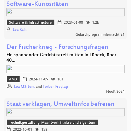
Software-Kuriositäten
Software & Infrastructure
2023-06-08
1.2k
Lea Rain
Gulaschprogrammiernacht 21
Der Fischerkrieg - Forschungsfragen
Ein spannender Gerichtsstreit mitten in Lübeck, über
40…
AM3
2024-11-09
101
Lea Märtens
and
Torben Freytag
NooK 2024
Staat verklagen, Umweltinfos befreien
Technikgestaltung, Machtverhältnisse und Eigentum
2022-10-01
158