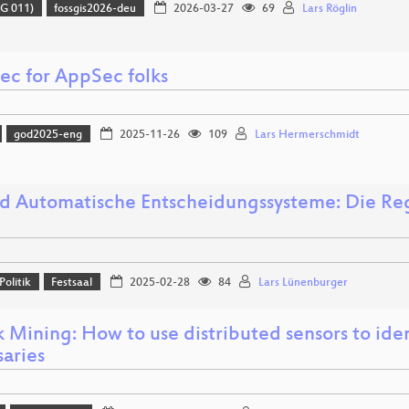
G 011)
fossgis2026-deu
2026-03-27
69
Lars Röglin
ec for AppSec folks
god2025-eng
2025-11-26
109
Lars Hermerschmidt
nd Automatische Entscheidungssysteme: Die R
!
Politik
Festsaal
2025-02-28
84
Lars Lünenburger
k Mining: How to use distributed sensors to ide
saries