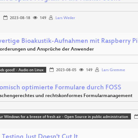
2023-08-18
149
Lars Weiler
ertige Bioakustik-Aufnahmen mit Raspberry Pi
orderungen und Ansprüche der Anwender
nds good! - Audio on Linux
2023-08-05
149
Lars Gremme
omisch optimierte Formulare durch FOSS
schengerechtes und rechtskonformes Formularmanagement
r Windows for a breeze of fresh air - Open Source in public administration
Testing Just Doesn't Cut It