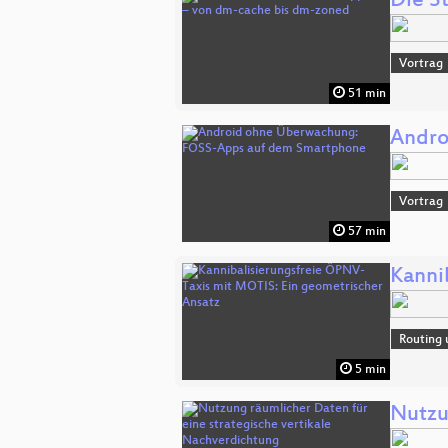
Die S
Vortrag
51 min
Andro
Vortrag
57 min
Kanni
Routing 
5 min
Nutzu