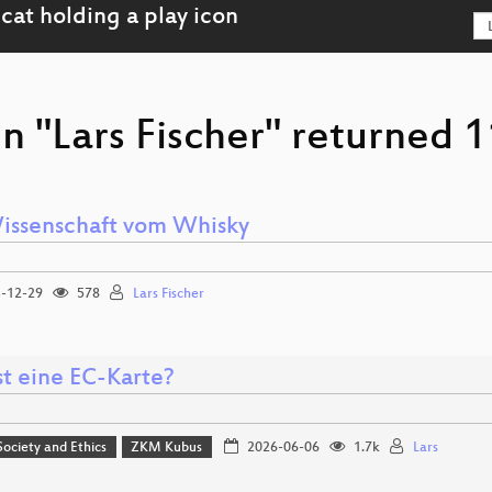
n "Lars Fischer" returned 1
issenschaft vom Whisky
-12-29
578
Lars Fischer
st eine EC-Karte?
 Society and Ethics
ZKM Kubus
2026-06-06
1.7k
Lars