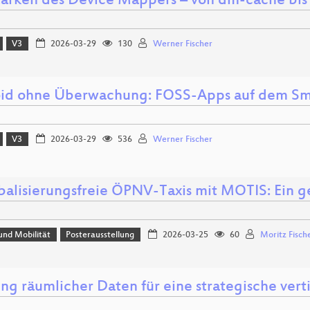
tärken des Device Mappers – von dm-cache bi
V3
2026-03-29
130
Werner Fischer
id ohne Überwachung: FOSS-Apps auf dem S
V3
2026-03-29
536
Werner Fischer
balisierungsfreie ÖPNV-Taxis mit MOTIS: Ein g
und Mobilität
Posterausstellung
2026-03-25
60
Moritz Fisch
ng räumlicher Daten für eine strategische ver