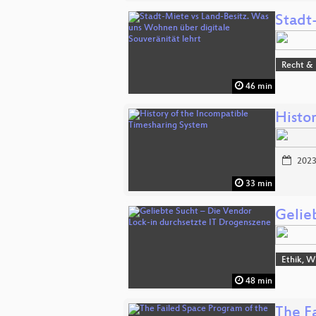
Stadt
Recht & 
46 min
Histo
2023
33 min
Gelie
Ethik, W
48 min
The F