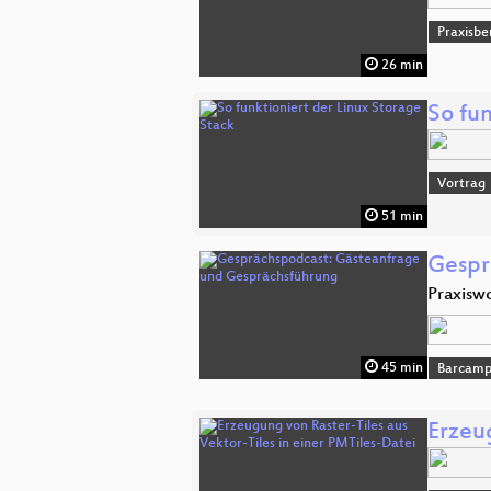
Praxisbe
26 min
So fun
Vortrag
51 min
Gespr
Praxisw
45 min
Barcam
Erzeu