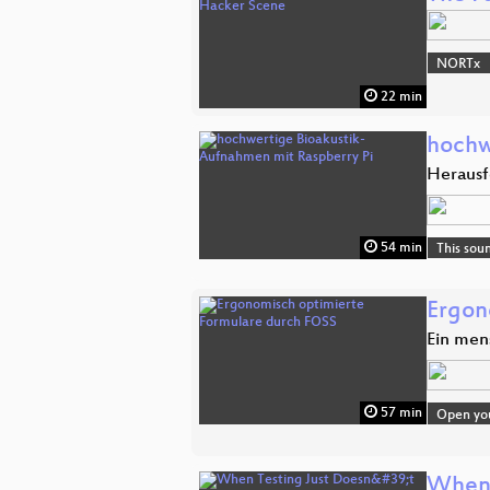
NORTx
22 min
hochw
Herausf
54 min
This sou
Ergon
Ein men
57 min
Open you
When 