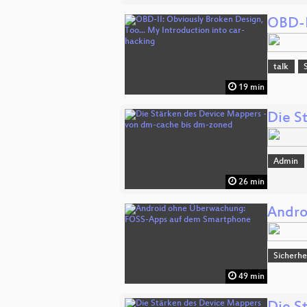
OBD-I
talk
19 min
Die S
Admin
26 min
Andro
Sicherhe
49 min