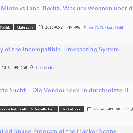
-Miete vs Land-Besitz. Was uns Wohnen über dig
Politik
Clubraum
2026-02-21
406
derPUPE / Lars Hohl
ry of the Incompatible Timesharing System
-10-15
150
Lars Brinkhoff
bte Sucht – Die Vendor Lock-in durchsetzte IT
issenschaft, Kultur & Gesellschaft
Bankettsaal
2025-03-01
589
ailed Space Program of the Hacker Scene