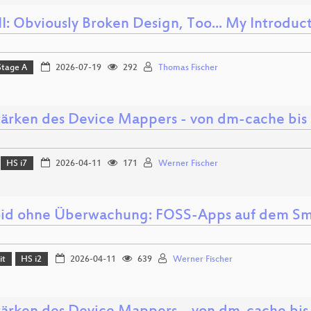
I: Obviously Broken Design, Too... My Introduc
Stage A
2026-07-19
292
Thomas Fischer
tärken des Device Mappers - von dm-cache bi
HS i7
2026-04-11
171
Werner Fischer
id ohne Überwachung: FOSS-Apps auf dem S
it
HS i2
2026-04-11
639
Werner Fischer