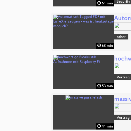
Security
61 min
Autom
other
63 min
hochw
Vortrag
53 min
massiv
Vortrag
41 min