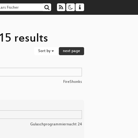
15 results
Sort by
next page
FireShonks
Gulaschprogrammiernacht 24