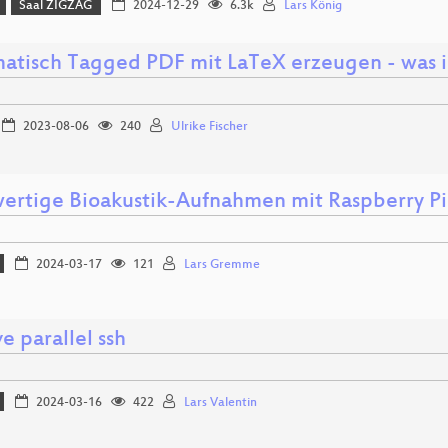
Saal ZIGZAG
2024-12-29
6.3k
Lars König
atisch Tagged PDF mit LaTeX erzeugen - was i
2023-08-06
240
Ulrike Fischer
ertige Bioakustik-Aufnahmen mit Raspberry Pi
2024-03-17
121
Lars Gremme
e parallel ssh
2024-03-16
422
Lars Valentin