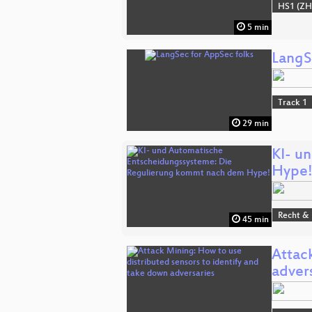
HS1 (ZH
5 min
LangS
Track 1
29 min
KI- u
Hype
Recht & 
45 min
Attac
adver