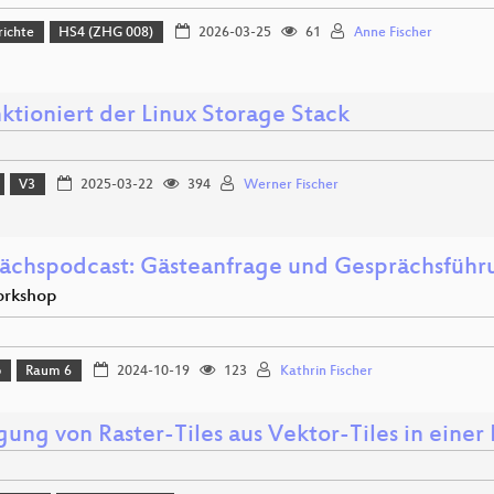
richte
HS4 (ZHG 008)
2026-03-25
61
Anne Fischer
ktioniert der Linux Storage Stack
V3
2025-03-22
394
Werner Fischer
ächspodcast: Gästeanfrage und Gesprächsführ
orkshop
p
Raum 6
2024-10-19
123
Kathrin Fischer
gung von Raster-Tiles aus Vektor-Tiles in einer