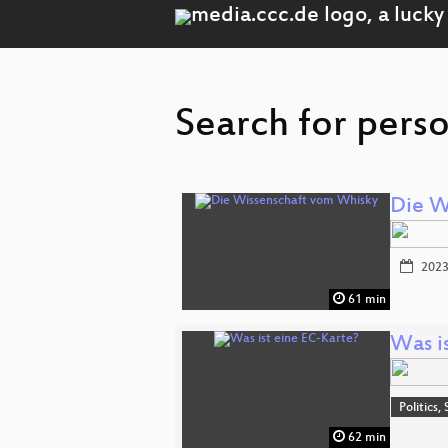
Search for perso
Die W
2023
61 min
Was i
Politics,
62 min