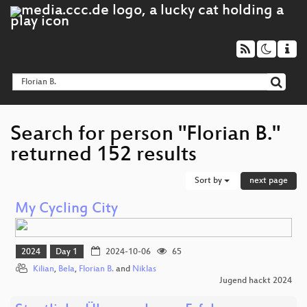
Search for person "Florian B."
returned 152 results
Sort by
next page
My Cycling City
2024
Day 1
2024-10-06
65
Kilian
,
Bela
,
Florian B.
and
Niklas
Jugend hackt 2024