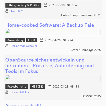
Ethics, Society & Politics
2023-06-10
506
Kaan B. Y.
Gulaschprogrammiernacht 21
Home-cooked Software: A Backup Tale
Anwendung
HS i1
2025-04-26
274
Florian Winkelbauer
Grazer Linuxtage 2025
OpenSource sicher entwickeln und
betreiben – Prozesse, Anforderung und
Tools im Fokus
Praxisberichte
HS4 (S2)
2025-03-28
98
Florian Micklich
FOSSGIS 2025