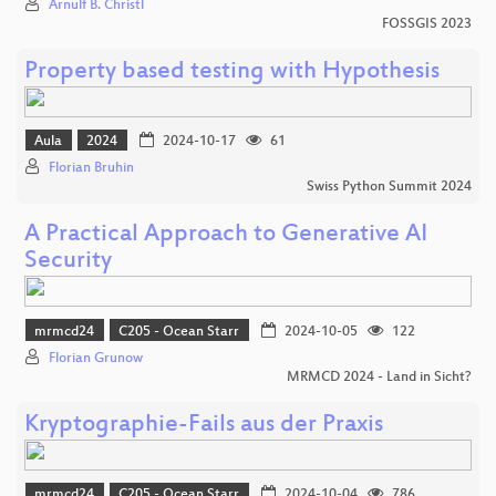
Arnulf B. Christl
FOSSGIS 2023
Property based testing with Hypothesis
Aula
2024
2024-10-17
61
Florian Bruhin
Swiss Python Summit 2024
A Practical Approach to Generative AI
Security
mrmcd24
C205 - Ocean Starr
2024-10-05
122
Florian Grunow
MRMCD 2024 - Land in Sicht?
Kryptographie-Fails aus der Praxis
mrmcd24
C205 - Ocean Starr
2024-10-04
786