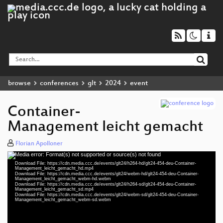
browse
conferences
glt
2024
event
Container-
Management leicht gemacht
Florian Apolloner
Media error: Format(s) not supported or source(s) not found
Video
Download File: https://cdn.media.ccc.de/events/glt24/h264-hd/glt24-454-deu-Container-
Player
Management_leicht_gemacht_hd.mp4
Download File: https://cdn.media.ccc.de/events/glt24/webm-hd/glt24-454-deu-Container-
Management_leicht_gemacht_webm-hd.webm
Download File: https://cdn.media.ccc.de/events/glt24/h264-sd/glt24-454-deu-Container-
Management_leicht_gemacht_sd.mp4
Download File: https://cdn.media.ccc.de/events/glt24/webm-sd/glt24-454-deu-Container-
deu 1080p (mp4)
Management_leicht_gemacht_webm-sd.webm
deu 1080p (webm)