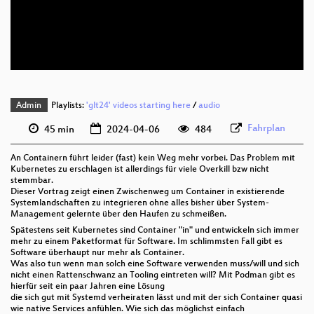
deu 576p (mp4)
deu 576p (webm)
Admin
Playlists:
'glt24' videos starting here
/
audio
Fahrplan
45 min
2024-04-06
484
An Containern führt leider (fast) kein Weg mehr vorbei. Das Problem mit
Kubernetes zu erschlagen ist allerdings für viele Overkill bzw nicht
stemmbar.
Dieser Vortrag zeigt einen Zwischenweg um Container in existierende
Systemlandschaften zu integrieren ohne alles bisher über System-
Management gelernte über den Haufen zu schmeißen.
Spätestens seit Kubernetes sind Container "in" und entwickeln sich immer
mehr zu einem Paketformat für Software. Im schlimmsten Fall gibt es
Software überhaupt nur mehr als Container.
Was also tun wenn man solch eine Software verwenden muss/will und sich
nicht einen Rattenschwanz an Tooling eintreten will? Mit Podman gibt es
hierfür seit ein paar Jahren eine Lösung
die sich gut mit Systemd verheiraten lässt und mit der sich Container quasi
wie native Services anfühlen. Wie sich das möglichst einfach