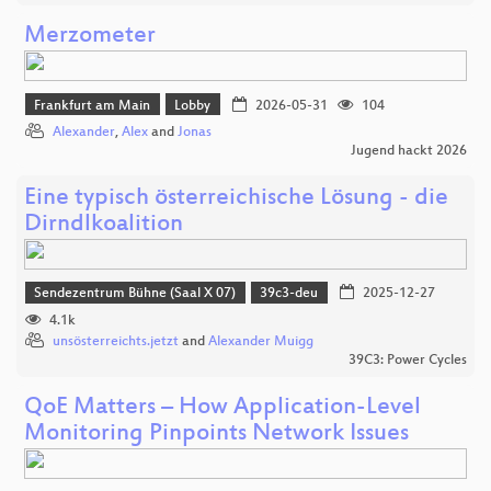
Merzometer
Frankfurt am Main
Lobby
2026-05-31
104
Alexander
,
Alex
and
Jonas
Jugend hackt 2026
Eine typisch österreichische Lösung - die
Dirndlkoalition
Sendezentrum Bühne (Saal X 07)
39c3-deu
2025-12-27
4.1k
unsösterreichts.jetzt
and
Alexander Muigg
39C3: Power Cycles
QoE Matters – How Application-Level
Monitoring Pinpoints Network Issues