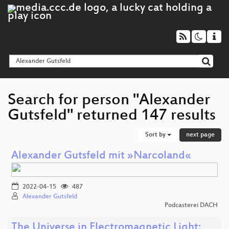
Search for person "Alexander
Gutsfeld" returned 147 results
Sort by
next page
Alexander Gutsfeld mit »Narcoland«
2022-04-15
487
Alexander Gutsfeld
Podcasterei DACH
The Universe in Electromagnetic Light: