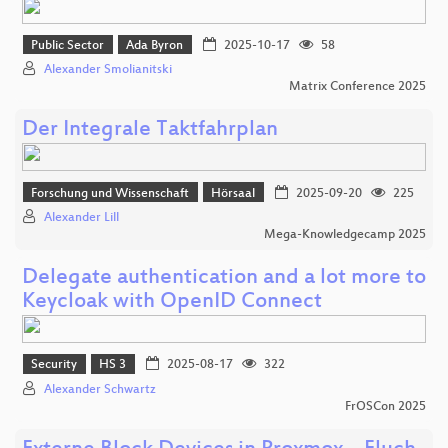
Public Sector
Ada Byron
2025-10-17
58
Alexander Smolianitski
Matrix Conference 2025
Der Integrale Taktfahrplan
Forschung und Wissenschaft
Hörsaal
2025-09-20
225
Alexander Lill
Mega-Knowledgecamp 2025
Delegate authentication and a lot more to
Keycloak with OpenID Connect
Security
HS 3
2025-08-17
322
Alexander Schwartz
FrOSCon 2025