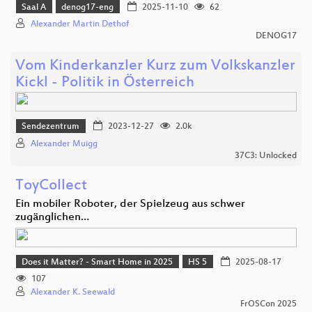
Saal A
denog17-eng
2025-11-10
62
Alexander Martin Dethof
DENOG17
Vom Kinderkanzler Kurz zum Volkskanzler
Kickl - Politik in Österreich
Sendezentrum
2023-12-27
2.0k
Alexander Muigg
37C3: Unlocked
ToyCollect
Ein mobiler Roboter, der Spielzeug aus schwer
zugänglichen…
Does it Matter? - Smart Home in 2025
HS 5
2025-08-17
107
Alexander K. Seewald
FrOSCon 2025