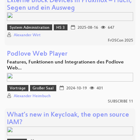
Externe Block Devices in Proxmox – Fluch,
Segen und ein Ausweg
System Administration
HS 3
2025-08-16
647
Alexander Wirt
FrOSCon 2025
Podlove Web Player
Features, Funktionen und Integrationen des Podlove
Web…
Vorträge
Großer Saal
2024-10-19
401
Alexander Heimbuch
SUBSCRIBE 11
What’s new in Keycloak, the open source
IAM?