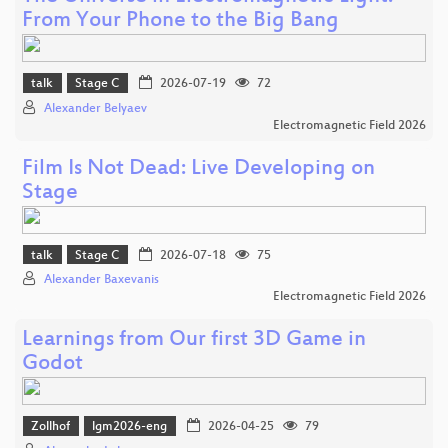
From Your Phone to the Big Bang
talk
Stage C
2026-07-19
72
Alexander Belyaev
Electromagnetic Field 2026
Film Is Not Dead: Live Developing on
Stage
talk
Stage C
2026-07-18
75
Alexander Baxevanis
Electromagnetic Field 2026
Learnings from Our first 3D Game in
Godot
Zollhof
lgm2026-eng
2026-04-25
79