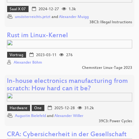
Saal X 07
2024-12-27
1.3k
unsösterreichts.jetzt
and
Alexander Muigg
38C3: Illegal Instructions
Rust im Linux-Kernel
Vortrag
2023-03-11
276
Alexander Böhm
Chemnitzer Linux-Tage 2023
In-house electronics manufacturing from
scratch: How hard can it be?
Hardware
One
2025-12-28
31.2k
Augustin Bielefeld
and
Alexander Willer
39C3: Power Cycles
CRA: Cybersicherheit in der Gesellschaft