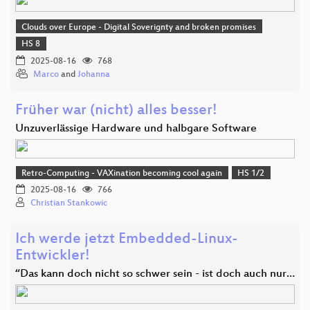
Clouds over Europe - Digital Soverignty and broken promises
HS 8
2025-08-16
768
Marco
and
Johanna
Früher war (nicht) alles besser!
Unzuverlässige Hardware und halbgare Software
Retro-Computing - VAXination becoming cool again
HS 1/2
2025-08-16
766
Christian Stankowic
Ich werde jetzt Embedded-Linux-
Entwickler!
“Das kann doch nicht so schwer sein - ist doch auch nur…