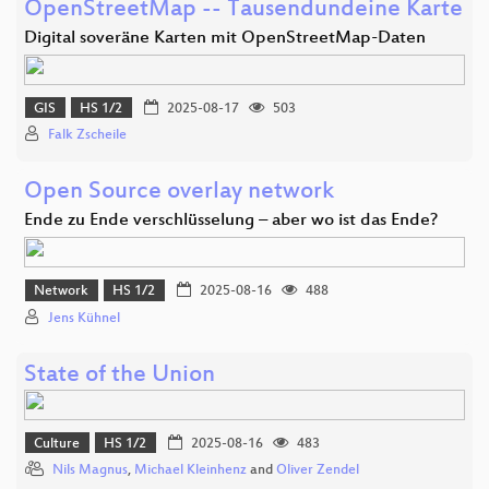
OpenStreetMap -- Tausendundeine Karte
Digital soveräne Karten mit OpenStreetMap-Daten
GIS
HS 1/2
2025-08-17
503
Falk Zscheile
Open Source overlay network
Ende zu Ende verschlüsselung – aber wo ist das Ende?
Network
HS 1/2
2025-08-16
488
Jens Kühnel
State of the Union
Culture
HS 1/2
2025-08-16
483
Nils Magnus
,
Michael Kleinhenz
and
Oliver Zendel