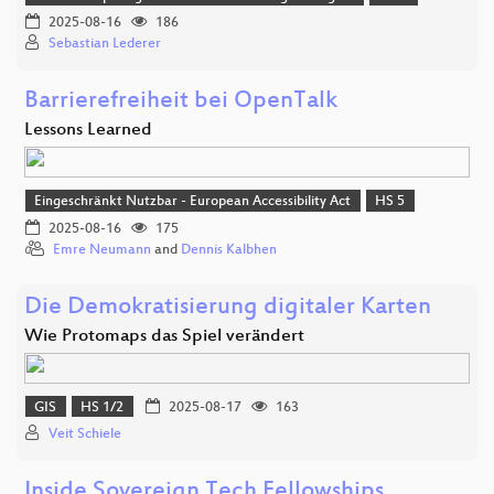
2025-08-16
186
Sebastian Lederer
Barrierefreiheit bei OpenTalk
Lessons Learned
Eingeschränkt Nutzbar - European Accessibility Act
HS 5
2025-08-16
175
Emre Neumann
and
Dennis Kalbhen
Die Demokratisierung digitaler Karten
Wie Protomaps das Spiel verändert
GIS
HS 1/2
2025-08-17
163
Veit Schiele
Inside Sovereign Tech Fellowships