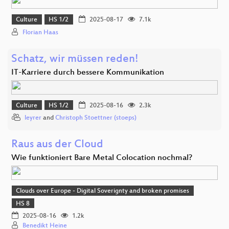
Culture
HS 1/2
2025-08-17
7.1k
Florian Haas
Schatz, wir müssen reden!
IT-Karriere durch bessere Kommunikation
Culture
HS 1/2
2025-08-16
2.3k
leyrer
and
Christoph Stoettner (stoeps)
Raus aus der Cloud
Wie funktioniert Bare Metal Colocation nochmal?
Clouds over Europe - Digital Soverignty and broken promises
HS 8
2025-08-16
1.2k
Benedikt Heine