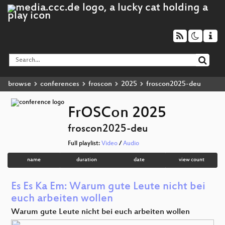
browse
conferences
froscon
2025
froscon2025-deu
FrOSCon 2025
froscon2025-deu
Full playlist:
Video
/
Audio
name
duration
date
view count
Es Es Ka Em: Warum gute Leute nicht bei
euch arbeiten wollen
Warum gute Leute nicht bei euch arbeiten wollen