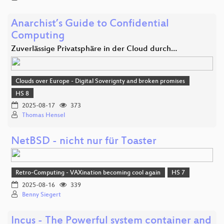
Anarchist’s Guide to Confidential
Computing
Zuverlässige Privatsphäre in der Cloud durch…
Clouds over Europe - Digital Soverignty and broken promises
HS 8
2025-08-17
373
Thomas Hensel
NetBSD - nicht nur für Toaster
Retro-Computing - VAXination becoming cool again
HS 7
2025-08-16
339
Benny Siegert
Incus - The Powerful system container and