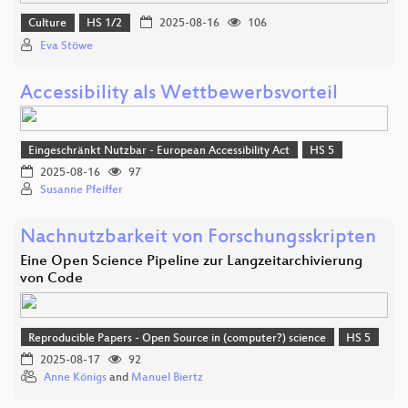
Culture
HS 1/2
2025-08-16
106
Eva Stöwe
Accessibility als Wettbewerbsvorteil
Eingeschränkt Nutzbar - European Accessibility Act
HS 5
2025-08-16
97
Susanne Pfeiffer
Nachnutzbarkeit von Forschungsskripten
Eine Open Science Pipeline zur Langzeitarchivierung
von Code
Reproducible Papers - Open Source in (computer?) science
HS 5
2025-08-17
92
Anne Königs
and
Manuel Biertz