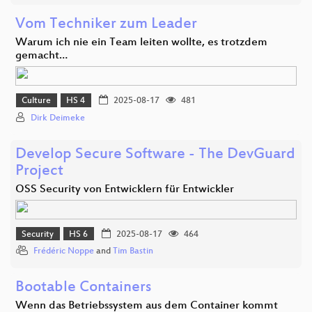
Vom Techniker zum Leader
Warum ich nie ein Team leiten wollte, es trotzdem
gemacht…
Culture
HS 4
2025-08-17
481
Dirk Deimeke
Develop Secure Software - The DevGuard
Project
OSS Security von Entwicklern für Entwickler
Security
HS 6
2025-08-17
464
Frédéric Noppe
and
Tim Bastin
Bootable Containers
Wenn das Betriebssystem aus dem Container kommt