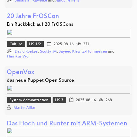
Sebastian Kawelke
and
Janou Feikens
20 Jahre FrOSCon
Ein Rückblick auf 20 FrOSCons
Culture
HS 1/2
2025-08-16
271
David Roetzel
,
ScottyTM
,
Sayeed Klewitz-Hommelsen
and
Hinrikus Wolf
OpenVox
das neue Puppet Open Source
System Administration
HS 3
2025-08-16
268
Martin Alfke
Das Hoch und Runter mit ARM-Systemen