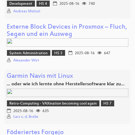
Development
HS 4
2025-08-16
740
Andreas Mützel
Externe Block Devices in Proxmox – Fluch,
Segen und ein Ausweg
System Administration
HS 3
2025-08-16
647
Alexander Wirt
Garmin Navis mit Linux
... oder wie ich lernte ohne Herstellersoftware klar zu…
Retro-Computing - VAXination becoming cool again
HS 7
2025-08-16
635
Lars v. d. Brelie
Föderiertes Forgejo