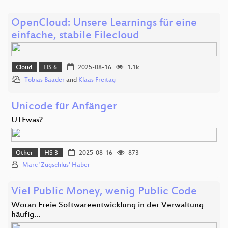
OpenCloud: Unsere Learnings für eine
einfache, stabile Filecloud
Cloud
HS 6
2025-08-16
1.1k
Tobias Baader
and
Klaas Freitag
Unicode für Anfänger
UTFwas?
Other
HS 3
2025-08-16
873
Marc 'Zugschlus' Haber
Viel Public Money, wenig Public Code
Woran Freie Softwareentwicklung in der Verwaltung
häufig…