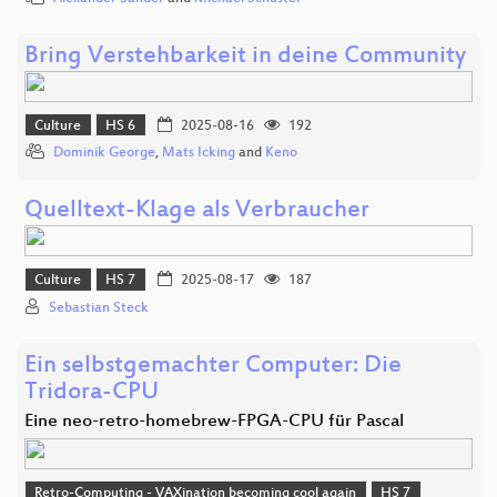
Bring Verstehbarkeit in deine Community
Culture
HS 6
2025-08-16
192
Dominik George
,
Mats Icking
and
Keno
Quelltext-Klage als Verbraucher
Culture
HS 7
2025-08-17
187
Sebastian Steck
Ein selbstgemachter Computer: Die
Tridora-CPU
Eine neo-retro-homebrew-FPGA-CPU für Pascal
Retro-Computing - VAXination becoming cool again
HS 7