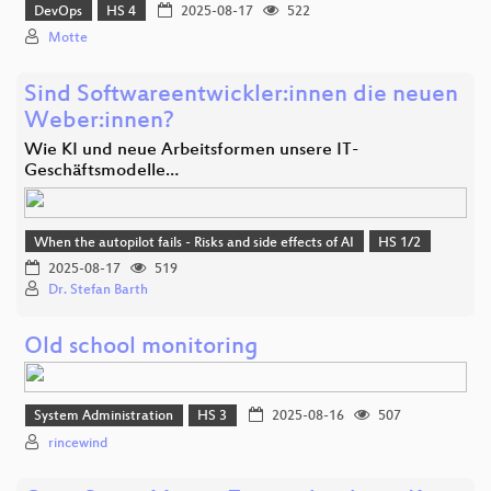
DevOps
HS 4
2025-08-17
522
Motte
Sind Softwareentwickler:innen die neuen
Weber:innen?
Wie KI und neue Arbeitsformen unsere IT-
Geschäftsmodelle…
When the autopilot fails - Risks and side effects of AI
HS 1/2
2025-08-17
519
Dr. Stefan Barth
Old school monitoring
System Administration
HS 3
2025-08-16
507
rincewind