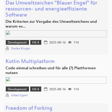
Das Umweltzeichen "Blauer Engel" für
ressourcen- und energieeffiziente
Software
Die Kriterien zur Vergabe des Umweltzeichens und
warum es…
Development
HS 4
2025-08-16
114
Stefan Kruijer
Kotlin Multiplatform
Code einmal schreiben und für alle (?) Plattformen
nutzen
Development
HS 4
2025-08-16
114
Julian Egner
Freedom of Forking