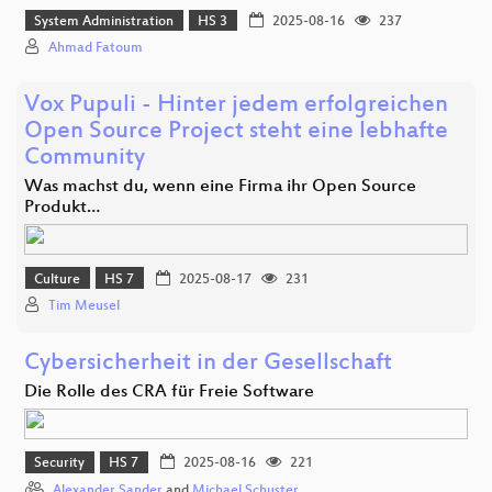
System Administration
HS 3
2025-08-16
237
Ahmad Fatoum
Vox Pupuli - Hinter jedem erfolgreichen
Open Source Project steht eine lebhafte
Community
Was machst du, wenn eine Firma ihr Open Source
Produkt…
Culture
HS 7
2025-08-17
231
Tim Meusel
Cybersicherheit in der Gesellschaft
Die Rolle des CRA für Freie Software
Security
HS 7
2025-08-16
221
Alexander Sander
and
Michael Schuster