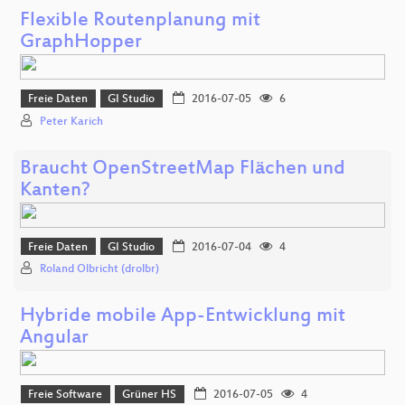
Flexible Routenplanung mit
GraphHopper
Freie Daten
GI Studio
2016-07-05
6
Peter Karich
Braucht OpenStreetMap Flächen und
Kanten?
Freie Daten
GI Studio
2016-07-04
4
Roland Olbricht (drolbr)
Hybride mobile App-Entwicklung mit
Angular
Freie Software
Grüner HS
2016-07-05
4