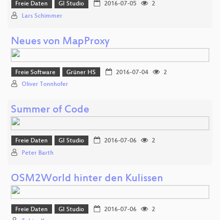
Freie Daten
GI Studio
2016-07-05
2
Lars Schimmer
Neues von MapProxy
Freie Software
Grüner HS
2016-07-04
2
Oliver Tonnhofer
Summer of Code
Freie Daten
GI Studio
2016-07-06
2
Peter Barth
OSM2World hinter den Kulissen
Freie Daten
GI Studio
2016-07-06
2