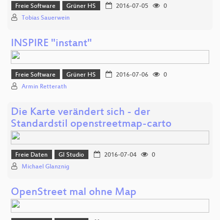
Freie Software
Grüner HS
2016-07-05
0
Tobias Sauerwein
INSPIRE "instant"
Freie Software
Grüner HS
2016-07-06
0
Armin Retterath
Die Karte verändert sich - der
Standardstil openstreetmap-carto
Freie Daten
GI Studio
2016-07-04
0
Michael Glanznig
OpenStreet mal ohne Map