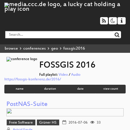
browse
conferences
geo
fossgis2016
FOSSGIS 2016
Full playlist:
Video
/
Audio
https://fossgis-konferenz.de/2016/
name
duration
date
view count
PostNAS-Suite
Freie Software
Grüner HS
2016-07-06
33
Astrid Emde