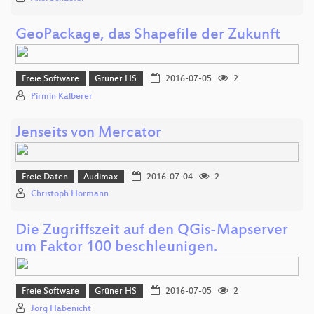
GeoPackage, das Shapefile der Zukunft
Freie Software
Grüner HS
2016-07-05
2
Pirmin Kalberer
Jenseits von Mercator
Freie Daten
Audimax
2016-07-04
2
Christoph Hormann
Die Zugriffszeit auf den QGis-Mapserver
um Faktor 100 beschleunigen.
Freie Software
Grüner HS
2016-07-05
2
Jörg Habenicht