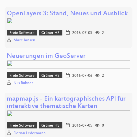
OpenLayers 3: Stand, Neues und Ausblick
Freie Software
Grüner HS
2016-07-05
2
Marc Jansen
Neuerungen im GeoServer
Freie Software
Grüner HS
2016-07-06
2
Nils Bühner
mapmap.js - Ein kartographisches API für
interaktive thematische Karten
Freie Software
Grüner HS
2016-07-05
0
Florian Ledermann