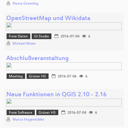
Numa Gremling
OpenStreetMap und Wikidata
Freie Daten
GI Studio
2016-07-04
6
Michael Maier
Abschlußveranstaltung
Meeting
Grüner HS
2016-07-06
6
Neue Funktionen in QGIS 2.10 - 2.16
Freie Software
Grüner HS
2016-07-04
6
Marco Hugentobler