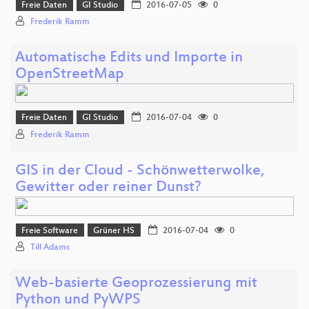
Freie Daten
GI Studio
2016-07-05
0
Frederik Ramm
Automatische Edits und Importe in
OpenStreetMap
Freie Daten
GI Studio
2016-07-04
0
Frederik Ramm
GIS in der Cloud - Schönwetterwolke,
Gewitter oder reiner Dunst?
Freie Software
Grüner HS
2016-07-04
0
Till Adams
Web-basierte Geoprozessierung mit
Python und PyWPS