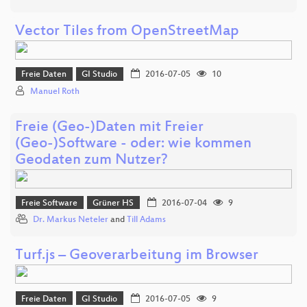
Vector Tiles from OpenStreetMap
Freie Daten
GI Studio
2016-07-05
10
Manuel Roth
Freie (Geo-)Daten mit Freier
(Geo-)Software - oder: wie kommen
Geodaten zum Nutzer?
Freie Software
Grüner HS
2016-07-04
9
Dr. Markus Neteler
and
Till Adams
Turf.js – Geoverarbeitung im Browser
Freie Daten
GI Studio
2016-07-05
9