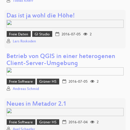
Tobias Knerr
Das ist ja wohl die Höhe!
Freie Daten
GI Studio
2016-07-05
2
Lars Roskoden
Betrieb von QGIS in einer heterogenen
Client-Server-Umgebung
Freie Software
Grüner HS
2016-07-05
2
Andreas Schmid
Neues in Metador 2.1
Freie Software
Grüner HS
2016-07-04
2
Axel Schaefer