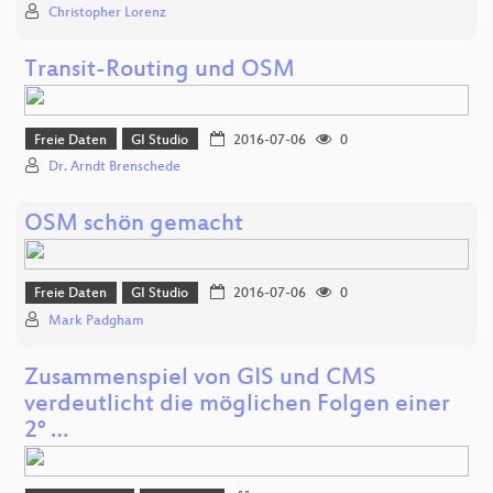
Christopher Lorenz
Transit-Routing und OSM
Freie Daten
GI Studio
2016-07-06
0
Dr. Arndt Brenschede
OSM schön gemacht
Freie Daten
GI Studio
2016-07-06
0
Mark Padgham
Zusammenspiel von GIS und CMS
verdeutlicht die möglichen Folgen einer
2° …