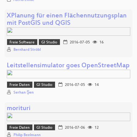
XPlanung für einen Flächennutzungsplan
mit PostGIS und QGIS
Freie Software
GI Studio
2016-07-05
16
Bernhard Ströbl
Leitstellensimulator goes OpenStreetMap
Freie Daten
GI Studio
2016-07-05
14
Serhan Şen
morituri
Freie Daten
GI Studio
2016-07-06
12
Philip Beelmann