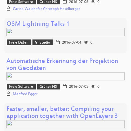
Freie Software
Grüner HS
2016-07-06
0
Carina Waidhofer Christoph Haselberger
OSM Lightning Talks 1
Freie Daten
GI Studio
2016-07-04
0
Automatische Erkennung der Projektion
von Geodaten
Freie Software
Grüner HS
2016-07-05
0
Manfred Egger
Faster, smaller, better: Compiling your
application together with OpenLayers 3