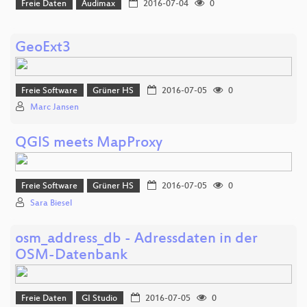
Freie Daten
Audimax
2016-07-04
0
GeoExt3
Freie Software
Grüner HS
2016-07-05
0
Marc Jansen
QGIS meets MapProxy
Freie Software
Grüner HS
2016-07-05
0
Sara Biesel
osm_address_db - Adressdaten in der
OSM-Datenbank
Freie Daten
GI Studio
2016-07-05
0