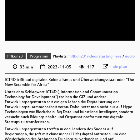
deu 1080p (webm)
deu 576p (mp4)
deu 576p (webm)
fiffkon23
Programm
Playlists:
'fiffkon23' videos starting here
/
audio
Fahrplan
33 min
2023-11-05
117
ICT4D trifft auf digitalen Kolonialismus und Überwachungsstaat oder “The
New Scramble for Africa”
Unter dem Schlagwort ICT4D („Information and Communication
Technology for Development“) treiben die GIZ und andere
Entwicklungsagenturen seit einigen Jahren die Digitalisierung der
Entwicklungszusammenarbeit voran. Dabei setzt man nicht nur auf Hype-
Technologien wie Blockchain, Big Data und künstliche Intelligenz, sondern
versucht auch Bildungsinhalte und Organisationsformen wie digitale
Startups zu transferieren.
Entwicklungsagenturen treffen in den Ländern des Südens auf
Regierungen, die (oft mit chinesischer Hilfe) digital aufrüsten, um eine
Wiederholung des Arabischen Frühlings zu verhindern, und auf