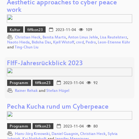
Aesthetic approaches to cyber peace
work
Kultur
fiffkon23
2023-11-04
109
Christian Heck
,
Benita Martis
,
Anton Linus Jehle
,
Lisa Reutelsterz
,
Naoto Hieda
,
Bidisha Das
,
Kjell Wistoff
,
cnrd
,
Pedro
,
Leon-Etienne Kühr
and
Ting-Chun Liu
FIfF-Jahresrückblick 2023
Programm
fiffkon23
2023-11-04
92
Rainer Rehak
and
Stefan Hügel
Pecha Kucha rund um Cyberpeace
Programm
fiffkon23
2023-11-04
80
Hans-Jörg Kreowski
,
Daniel Guagnin
,
Christian Heck
,
Sylvia