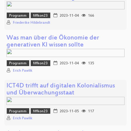
Programm
fiffkon23
2023-11-04
166
Friederike Hildebrandt
Was man über die Ökonomie der
generativen KI wissen sollte
Programm
fiffkon23
2023-11-04
135
Erich Pawlik
ICT4D trifft auf digitalen Kolonialismus
und Überwachungsstaat
Programm
fiffkon23
2023-11-05
117
Erich Pawlik