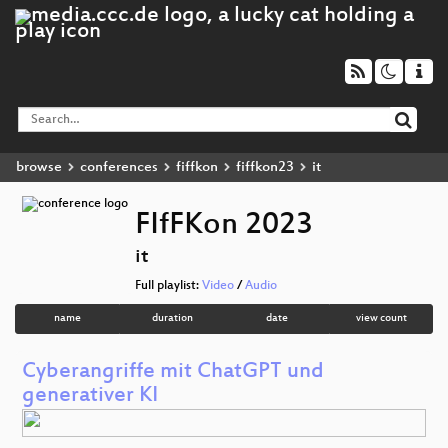
browse
conferences
fiffkon
fiffkon23
it
FIfFKon 2023
it
Full playlist:
Video
/
Audio
name
duration
date
view count
Cyberangriffe mit ChatGPT und
generativer KI