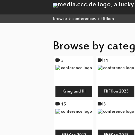
browse
conferences
fiffkon
Browse by cate
3
11
Krieg und KI
FIfFKon 2023
15
3