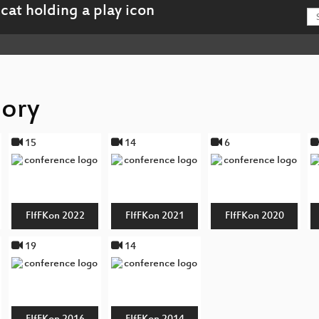
gory
15
14
6
FIfFKon 2022
FIfFKon 2021
FIfFKon 2020
19
14