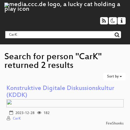
Search for person "CarK"
returned 2 results
Sort by
Konstruktive Digitale Diskussionskultur
(KDDK)
2023-12-28
182
CarK
FireShonks