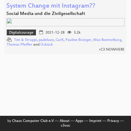
System Change mit Instagram??
Social Media und die Zivilgesellschaft
Digitalcourage
2021-12-28
3.2k
Tim & Struppi
,
padeluun
,
CarK
,
Pauline Brünger
,
Max Boemelburg
,
Thomas Pfeiffer
and
Ückück
rC3 NOWHERE
by
Chaos Computer Club e.V
––
About
––
Apps
––
Imprint
––
Privacy
––
c3voc