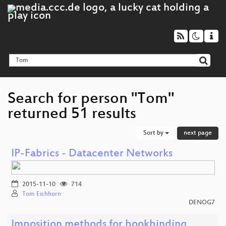
Search for person "Tom"
returned 51 results
Sort by
next page
IP-Fabrics - Datacenter Networks
2015-11-10
714
Tom Eichhorn
DENOG7
Imposition methods for bookbinding