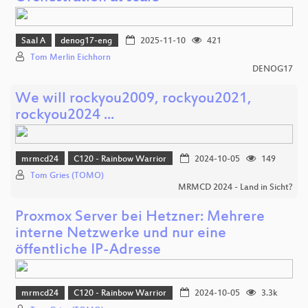
Saal A
denog17-eng
2025-11-10
421
Tom Merlin Eichhorn
DENOG17
We will rockyou2009, rockyou2021,
rockyou2024 ...
mrmcd24
C120 - Rainbow Warrior
2024-10-05
149
Tom Gries (TOMO)
MRMCD 2024 - Land in Sicht?
Proxmox Server bei Hetzner: Mehrere
interne Netzwerke und nur eine
öffentliche IP-Adresse
mrmcd24
C120 - Rainbow Warrior
2024-10-05
3.3k