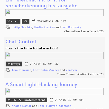
Ein Telefonat mit GPT: von
Spracherkennung bis -ausgabe
Vortrag
V7
2025-03-22
582
Phillip Blaschka
,
Lisette Kratkey
and
Tom Borowsky
Chemnitzer Linux-Tage 2025
Chat-Control
now is the time to take action!
Milliways
2023-08-16
642
Tom Jennissen
,
Konstantin Macher
and
khaleesi
Chaos Communication Camp 2023
A Smart Light Hacking Journey
MCH2022 Curated content
2022-07-26
581
Khaled Nassar
and
Tom "Halcyon" Clement