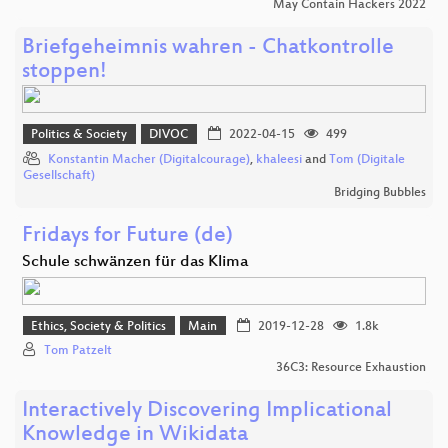
May Contain Hackers 2022
Briefgeheimnis wahren - Chatkontrolle
stoppen!
Politics & Society
DIVOC
2022-04-15
499
Konstantin Macher (Digitalcourage)
,
khaleesi
and
Tom (Digitale
Gesellschaft)
Bridging Bubbles
Fridays for Future (de)
Schule schwänzen für das Klima
Ethics, Society & Politics
Main
2019-12-28
1.8k
Tom Patzelt
36C3: Resource Exhaustion
Interactively Discovering Implicational
Knowledge in Wikidata