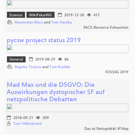
Science
WikiPakaWG
2019-12-28
417
Maximilian Marx
and
Tom Hanika
36C3: Resource Exhaustion
pycsw project status 2019
General
2019-08-29
86
Angelos Tzotsos
and
Tom Kralidis
FOSS4G 2019
Mad Max und die DSGVO: Die
Auswirkungen dystopischer SF auf
netzpolitische Debatten
2018-09-21
309
Tom Hillenbrand
Das ist Netzpolitik! #14np