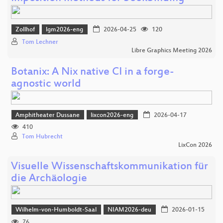
Zollhof
lgm2026-eng
2026-04-25
120
Tom Lechner
Libre Graphics Meeting 2026
Botanix: A Nix native CI in a forge-
agnostic world
Amphitheater Dussane
lixcon2026-eng
2026-04-17
410
Tom Hubrecht
LixCon 2026
Visuelle Wissenschaftskommunikation für
die Archäologie
Wilhelm-von-Humboldt-Saal
NIAM2026-deu
2026-01-15
76