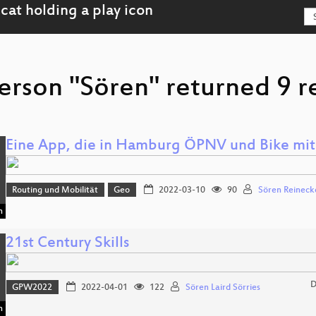
erson "Sören" returned 9 r
Eine App, die in Hamburg ÖPNV und Bike mit
Routing und Mobilität
Geo
2022-03-10
90
Sören Reineck
n
21st Century Skills
D
GPW2022
2022-04-01
122
Sören Laird Sörries
n