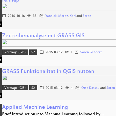
re:map
2016-10-16
38
Yannick
,
Moritz
,
Karl
and
Sören
n
Zeitreihenanalyse mit GRASS GIS
Vorträge (GIS)
S2
2015-03-12
1
Sören Gebbert
n
GRASS Funktionalität in QGIS nutzen
Vorträge (GIS)
S2
2015-03-12
4
Otto Dassau
and
Sören
n
Applied Machine Learning
Brief Introduction into Machine Learning followed by…