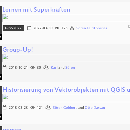
Lernen mit Superkräften
D
GPW2022
2022-03-30
125
Sören Laird Sörries
n
Group-Up!
2018-10-21
30
Karl
and
Sören
n
Historisierung von Vektorobjekten mit QGIS 
2018-03-23
121
Sören Gebbert
and
Otto Dassau
n