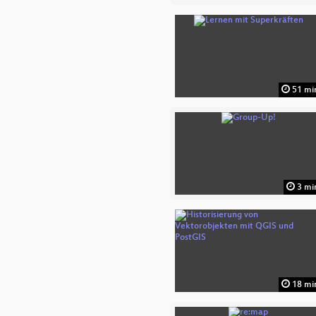
51 mi
3 mi
18 mi