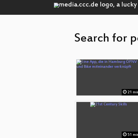
Search for p
21 mi
51 mi