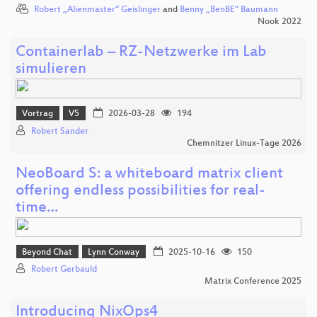
Robert „Alienmaster“ Geislinger
and
Benny „BenBE“ Baumann
Nook 2022
Containerlab – RZ-Netzwerke im Lab
simulieren
Vortrag
V5
2026-03-28
194
Robert Sander
Chemnitzer Linux-Tage 2026
NeoBoard S: a whiteboard matrix client
offering endless possibilities for real-
time…
Beyond Chat
Lynn Conway
2025-10-16
150
Robert Gerbauld
Matrix Conference 2025
Introducing NixOps4