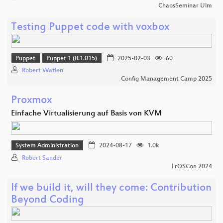
ChaosSeminar Ulm
Testing Puppet code with voxbox
Puppet
Puppet 1 (B.1.015)
2025-02-03
60
Robert Waffen
Config Management Camp 2025
Proxmox
Einfache Virtualisierung auf Basis von KVM
System Administration
2024-08-17
1.0k
Robert Sander
FrOSCon 2024
If we build it, will they come: Contribution
Beyond Coding