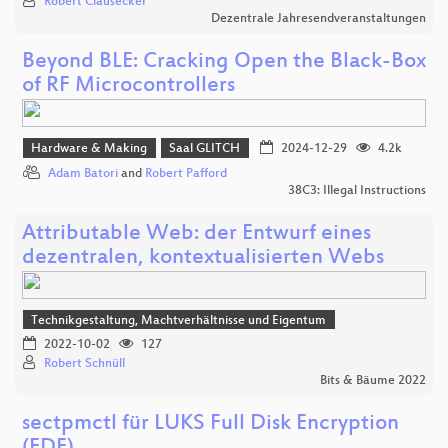
Robert Clausecker
Dezentrale Jahresendveranstaltungen
Beyond BLE: Cracking Open the Black-Box
of RF Microcontrollers
Hardware & Making
Saal GLITCH
2024-12-29
4.2k
Adam Batori
and
Robert Pafford
38C3: Illegal Instructions
Attributable Web: der Entwurf eines
dezentralen, kontextualisierten Webs
Technikgestaltung, Machtverhältnisse und Eigentum
2022-10-02
127
Robert Schnüll
Bits & Bäume 2022
sectpmctl für LUKS Full Disk Encryption