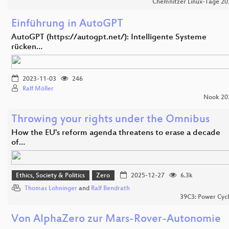
Chemnitzer Linux-Tage 20
Einführung in AutoGPT
AutoGPT (https://autogpt.net/): Intelligente Systeme
rücken…
2023-11-03
246
Ralf Möller
Nook 20
Throwing your rights under the Omnibus
How the EU's reform agenda threatens to erase a decade
of…
Ethics, Society & Politics
Zero
2025-12-27
6.3k
Thomas Lohninger
and
Ralf Bendrath
39C3: Power Cycl
Von AlphaZero zur Mars-Rover-Autonomie