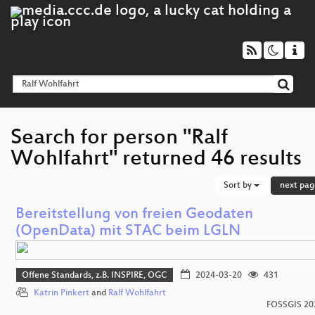
Search for person "Ralf
Wohlfahrt" returned 46 results
Sort by
next pag
Bereitstellung von freien Geodaten
(OpenData) mit STAC beim LGLN
Offene Standards, z.B. INSPIRE, OGC
2024-03-20
431
Katrin Pinkert
and
Ralf Wohlfahrt
FOSSGIS 20