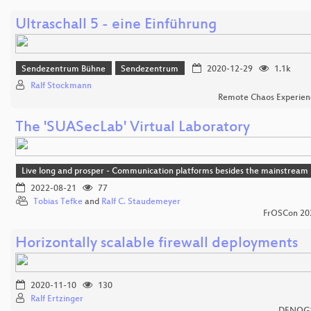
Ultraschall 5 - eine Einführung
Sendezentrum Bühne
Sendezentrum
2020-12-29
1.1k
Ralf Stockmann
Remote Chaos Experien
The 'SUASecLab' Virtual Laboratory
Live long and prosper - Communication platforms besides the mainstream
2022-08-21
77
Tobias Tefke
and
Ralf C. Staudemeyer
FrOSCon 20
Horizontally scalable firewall deployments
2020-11-10
130
Ralf Ertzinger
DENOG