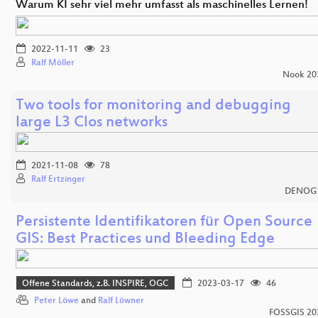
Warum KI sehr viel mehr umfasst als maschinelles Lernen!
2022-11-11
23
Ralf Möller
Nook 20
Two tools for monitoring and debugging
large L3 Clos networks
2021-11-08
78
Ralf Ertzinger
DENOG
Persistente Identifikatoren für Open Source
GIS: Best Practices und Bleeding Edge
Offene Standards, z.B. INSPIRE, OGC
2023-03-17
46
Peter Löwe
and
Ralf Löwner
FOSSGIS 20