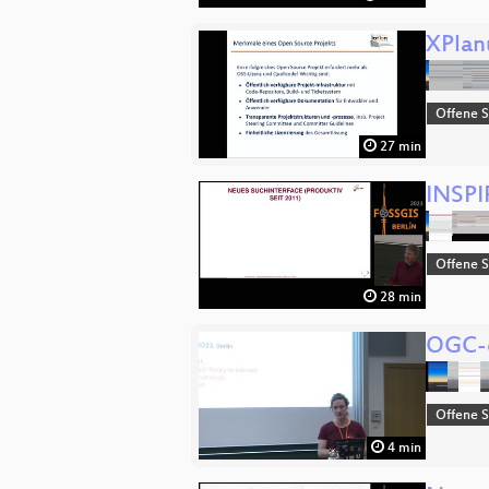
XPlan
Offene S
27 min
INSPI
Offene S
28 min
OGC-c
Offene S
4 min