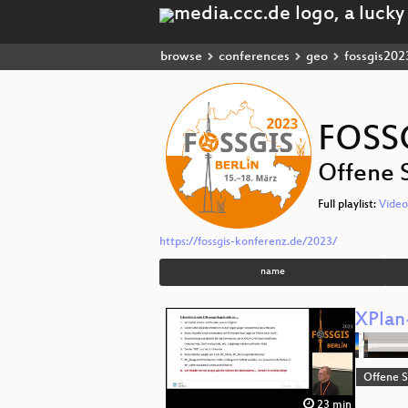
browse
conferences
geo
fossgis202
FOSS
Offene 
Full playlist:
Video
https://fossgis-konferenz.de/2023/
name
XPlan
Offene S
23 min