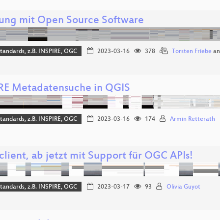
ung mit Open Source Software
tandards, z.B. INSPIRE, OGC
2023-03-16
378
Torsten Friebe
a
RE Metadatensuche in QGIS
tandards, z.B. INSPIRE, OGC
2023-03-16
174
Armin Retterath
lient, ab jetzt mit Support für OGC APIs!
tandards, z.B. INSPIRE, OGC
2023-03-17
93
Olivia Guyot