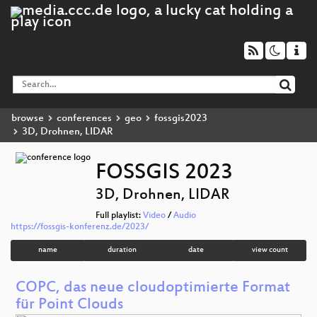
browse
conferences
geo
fossgis2023
3D, Drohnen, LIDAR
FOSSGIS 2023
3D, Drohnen, LIDAR
Full playlist:
Video
/
Audio
https://fossgis-konferenz.de/2023/
name
duration
date
view count
COPC, das neue cloudoptimierte Format
für Point Clouds