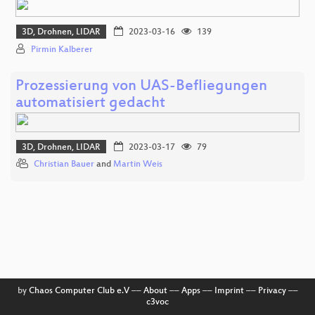
3D, Drohnen, LIDAR
2023-03-16
139
Pirmin Kalberer
Prozessierung von UAS-Befliegungen
automatisiert gedacht
3D, Drohnen, LIDAR
2023-03-17
79
Christian Bauer
and
Martin Weis
by
Chaos Computer Club e.V
––
About
––
Apps
––
Imprint
––
Privacy
––
c3voc