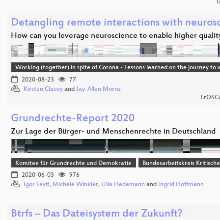
G
Detangling remote interactions with neuros
How can you leverage neuroscience to enable higher quali
Working (together) in spite of Corona - Lessons learned on the journey t
2020-08-23
77
Kirsten Clacey
and
Jay-Allen Morris
FrOSCo
Grundrechte-Report 2020
Zur Lage der Bürger- und Menschenrechte in Deutschland
Komitee für Grundrechte und Demokratie
Bundesarbeitskreis Kritisch
2020-06-03
976
Igor Levit
,
Michèle Winkler
,
Ulla Hedemann
and
Ingrid Hoffmann
Btrfs – Das Dateisystem der Zukunft?