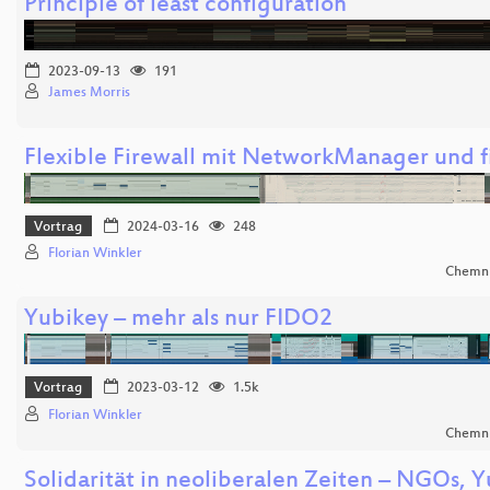
Principle of least configuration
2023-09-13
191
James Morris
Flexible Firewall mit NetworkManager und f
Vortrag
2024-03-16
248
Florian Winkler
Chemni
Yubikey – mehr als nur FIDO2
Vortrag
2023-03-12
1.5k
Florian Winkler
Chemni
Solidarität in neoliberalen Zeiten – NGOs, 