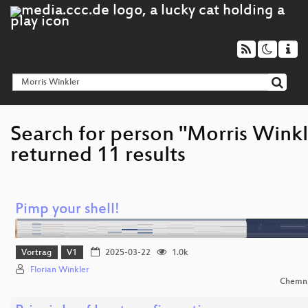
Search for person "Morris Winkl
returned 11 results
Pimp your shell!
Vortrag
V1
2025-03-22
1.0k
Florian Winkler
Chemni