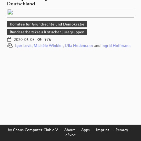
Deutschland
Komitee für Grundrechte und Demokratie
Bundesarbeitskreis Kritischer Juragruppen
2020-06-03
976
Igor Levit
,
Michèle Winkler
,
Ulla Hedemann
and
Ingrid Hoffmann
by
Chaos Computer Club e.V
––
About
––
Apps
––
Imprint
––
Privacy
––
c3voc