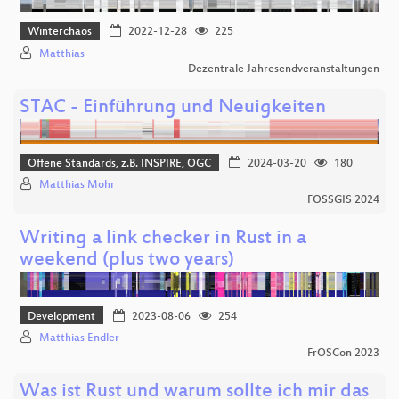
Winterchaos
2022-12-28
225
Matthias
Dezentrale Jahresendveranstaltungen
STAC - Einführung und Neuigkeiten
Offene Standards, z.B. INSPIRE, OGC
2024-03-20
180
Matthias Mohr
FOSSGIS 2024
Writing a link checker in Rust in a
weekend (plus two years)
Development
2023-08-06
254
Matthias Endler
FrOSCon 2023
Was ist Rust und warum sollte ich mir das