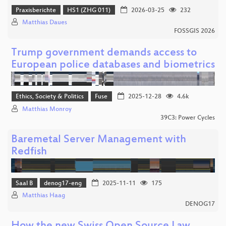
Praxisberichte
HS1 (ZHG 011)
2026-03-25
232
Matthias Daues
FOSSGIS 2026
Trump government demands access to
European police databases and biometrics
Ethics, Society & Politics
Fuse
2025-12-28
4.6k
Matthias Monroy
39C3: Power Cycles
Baremetal Server Management with
Redfish
Saal B
denog17-eng
2025-11-11
175
Matthias Haag
DENOG17