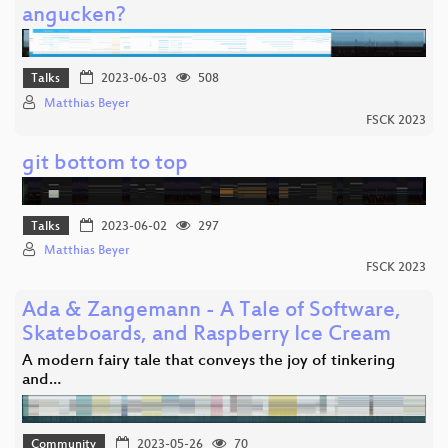
angucken?
Talks
2023-06-03
508
Matthias Beyer
FSCK 2023
git bottom to top
Talks
2023-06-02
297
Matthias Beyer
FSCK 2023
Ada & Zangemann - A Tale of Software,
Skateboards, and Raspberry Ice Cream
A modern fairy tale that conveys the joy of tinkering
and…
Community
2023-05-26
70