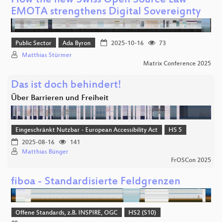
How the new Swiss Open Source Law
EMOTA strengthens Digital Sovereignty
Public Sector
Ada Byron
2025-10-16
73
Matthias Stürmer
Matrix Conference 2025
Das ist doch behindert!
Über Barrieren und Freiheit
Eingeschränkt Nutzbar - European Accessibility Act
HS 5
2025-08-16
141
Matthias Bünger
FrOSCon 2025
fiboa - Standardisierte Feldgrenzen
Offene Standards, z.B. INSPIRE, OGC
HS2 (S10)