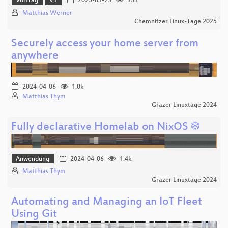
Vortrag
V3
2025-03-23
933
Matthias Werner
Chemnitzer Linux-Tage 2025
Securely access your home server from
anywhere
2024-04-06
1.0k
Matthias Thym
Grazer Linuxtage 2024
Fully declarative Homelab on NixOS ❄️
Anwendung
2024-04-06
1.4k
Matthias Thym
Grazer Linuxtage 2024
Automating and Managing an IoT Fleet
Using Git