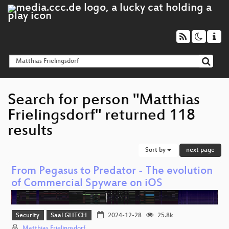
Search for person "Matthias
Frielingsdorf" returned 118
results
Sort by
next page
From Pegasus to Predator - The evolution
of Commercial Spyware on iOS
Security
Saal GLITCH
2024-12-28
25.8k
Matthias Frielingsdorf