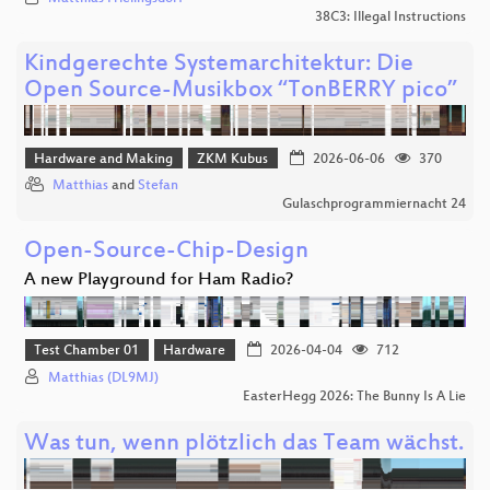
38C3: Illegal Instructions
Kindgerechte Systemarchitektur: Die
Open Source-Musikbox “TonBERRY pico”
Hardware and Making
ZKM Kubus
2026-06-06
370
Matthias
and
Stefan
Gulaschprogrammiernacht 24
Open-Source-Chip-Design
A new Playground for Ham Radio?
Test Chamber 01
Hardware
2026-04-04
712
Matthias (DL9MJ)
EasterHegg 2026: The Bunny Is A Lie
Was tun, wenn plötzlich das Team wächst.