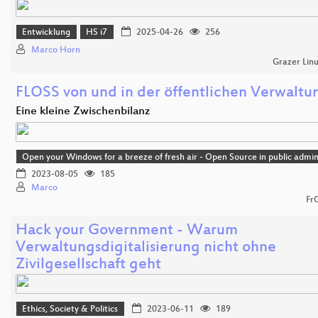
Entwicklung
HS i7
2025-04-26
256
Marco Horn
Grazer Lin
FLOSS von und in der öffentlichen Verwaltu
Eine kleine Zwischenbilanz
Open your Windows for a breeze of fresh air - Open Source in public admin
2023-08-05
185
Marco
Fr
Hack your Government - Warum
Verwaltungsdigitalisierung nicht ohne
Zivilgesellschaft geht
Ethics, Society & Politics
2023-06-11
189