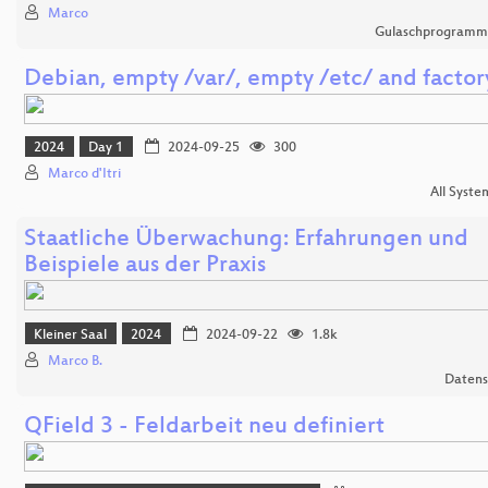
Marco
Gulaschprogrammi
Debian, empty /var/, empty /etc/ and factor
2024
Day 1
2024-09-25
300
Marco d'Itri
All Syste
Staatliche Überwachung: Erfahrungen und
Beispiele aus der Praxis
Kleiner Saal
2024
2024-09-22
1.8k
Marco B.
Datens
QField 3 - Feldarbeit neu definiert