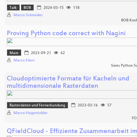
Talk
BOB
2024-03-15
118
Marco Schneider
BOB Konf
Proving Python code correct with Nagini
Main
2023-09-21
62
Marco Eilers
Swiss Python 
Cloudoptimierte Formate für Kacheln und
multidimensionale Rasterdaten
Rasterdaten und Fernerkundung
2023-03-16
57
Marco Hugentobler
FO
QFieldCloud - Effiziente Zusammenarbeit im