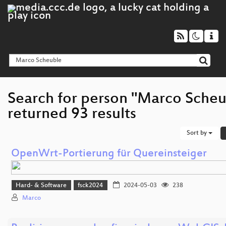
Search for person "Marco Scheu
returned 93 results
Sort by
OpenWrt-Portierung für Quereinsteiger
Hard- & Software
fsck2024
2024-05-03
238
Marco