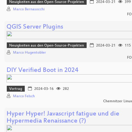
Neuigkeiten aus den Open-Source-Projekten
2024-03-21
399
Marco Bernasocchi
FO
QGIS Server Plugins
Neuigkeiten aus den Open-Source-Projekten
2024-03-21
115
Marco Hugentobler
FO
DIY Verified Boot in 2024
Vortrag
2024-03-16
282
Marco Felsch
Chemnitzer Linu
Hyper Hyper! Javascript fatigue und die
Hypermedia Renaissance (?)