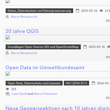
Daten, Datenbanken und Datenprozessierung
2023-03-16
213
Marco Bernasocchi
FO
20 Jahre QGIS
Grundlagen Open-Source-GIS und OpenStreetMap
2023-03-16
Marco Bernasocchi
FO
Open Data im Umweltbundesamt
Open Data, Datenschutz und Lizenzen
HS1 (ZHG 011)
2026-03-
233
Luise Quoß
and
Marco Hohmann
FO
Neue Geoperspektiven nach 10 Jahren digit