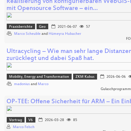
Realisierung von konfigurierbaren WebGIS-
mit Opensource Software – ein…
Praxisberichte
Geo
2021-06-07
57
Marco Scheuble
and
Hümeyra Hubacher
FO
Ultracycling – Wie man sehr lange Distanze
zurücklegt und dabei Spaß hat.
Mobility, Energy and Transformation
ZKM Kubus
2026-06-06
madonius
and
Marco
Gulaschprogrammi
OP-TEE: Offene Sicherheit für ARM – Ein Ein
Vortrag
V6
2026-03-28
85
Marco Felsch