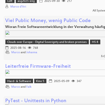
Loft
asg2025-eng
2025-09-30
217
Marco d'Itri
All Syste
Viel Public Money, wenig Public Code
Woran Freie Softwareentwicklung in der Verwaltung häufi
Clouds over Europe - Digital Soverignty and broken promises
HS 8
2025-08-16
768
Marco
and
Johanna
Fr
Leiterfreie Firmware-Freiheit
Hard- & Software
Kino 5
2025-05-09
347
Marco
and
Falk
PyTest - Unittests in Python