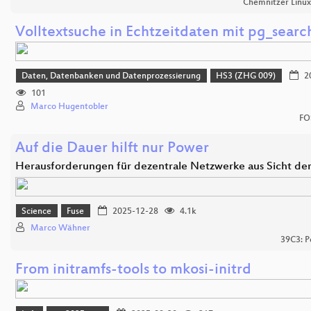
Chemnitzer Linu
Volltextsuche in Echtzeitdaten mit pg_searc
Daten, Datenbanken und Datenprozessierung
HS3 (ZHG 009)
2
101
Marco Hugentobler
FO
Auf die Dauer hilft nur Power
Herausforderungen für dezentrale Netzwerke aus Sicht de
Science
Fuse
2025-12-28
4.1k
Marco Wähner
39C3: P
From initramfs-tools to mkosi-initrd