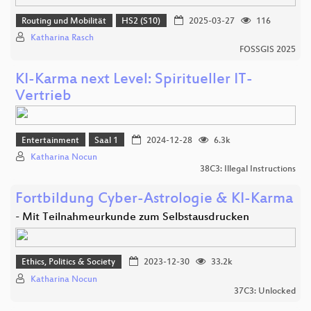
Routing und Mobilität
HS2 (S10)
2025-03-27
116
Katharina Rasch
FOSSGIS 2025
KI-Karma next Level: Spiritueller IT-
Vertrieb
Entertainment
Saal 1
2024-12-28
6.3k
Katharina Nocun
38C3: Illegal Instructions
Fortbildung Cyber-Astrologie & KI-Karma
- Mit Teilnahmeurkunde zum Selbstausdrucken
Ethics, Politics & Society
2023-12-30
33.2k
Katharina Nocun
37C3: Unlocked