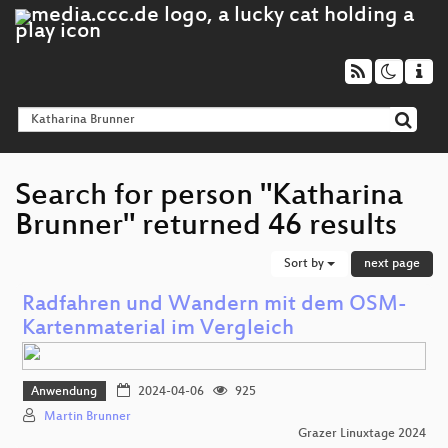
Search for person "Katharina
Brunner" returned 46 results
Sort by
next page
Radfahren und Wandern mit dem OSM-
Kartenmaterial im Vergleich
Anwendung
2024-04-06
925
Martin Brunner
Grazer Linuxtage 2024