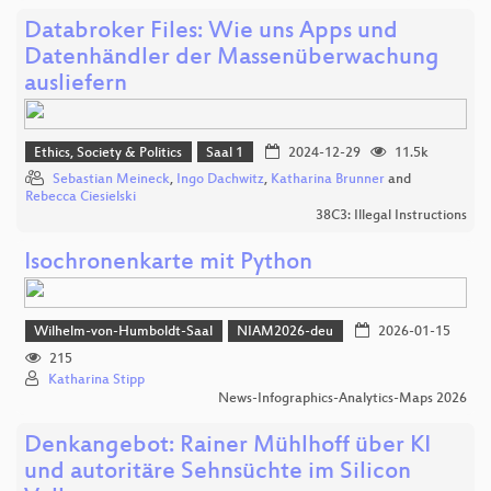
Databroker Files: Wie uns Apps und
Datenhändler der Massenüberwachung
ausliefern
Ethics, Society & Politics
Saal 1
2024-12-29
11.5k
Sebastian Meineck
,
Ingo Dachwitz
,
Katharina Brunner
and
Rebecca Ciesielski
38C3: Illegal Instructions
Isochronenkarte mit Python
Wilhelm-von-Humboldt-Saal
NIAM2026-deu
2026-01-15
215
Katharina Stipp
News-Infographics-Analytics-Maps 2026
Denkangebot: Rainer Mühlhoff über KI
und autoritäre Sehnsüchte im Silicon