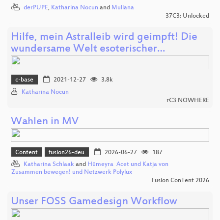
derPUPE
,
Katharina Nocun
and
Mullana
37C3: Unlocked
Hilfe, mein Astralleib wird geimpft! Die
wundersame Welt esoterischer…
c-base
2021-12-27
3.8k
Katharina Nocun
rC3 NOWHERE
Wahlen in MV
Content
fusion26-deu
2026-06-27
187
Katharina Schlaak
and
Hümeyra Acet und Katja von
Zusammen bewegen! und Netzwerk Polylux
Fusion ConTent 2026
Unser FOSS Gamedesign Workflow