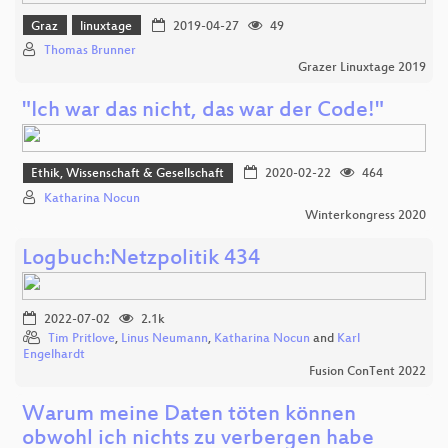
Graz
linuxtage
2019-04-27
49
Thomas Brunner
Grazer Linuxtage 2019
"Ich war das nicht, das war der Code!"
Ethik, Wissenschaft & Gesellschaft
2020-02-22
464
Katharina Nocun
Winterkongress 2020
Logbuch:Netzpolitik 434
2022-07-02
2.1k
Tim Pritlove
,
Linus Neumann
,
Katharina Nocun
and
Karl
Engelhardt
Fusion ConTent 2022
Warum meine Daten töten können
obwohl ich nichts zu verbergen habe