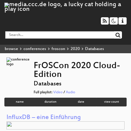
browse
conferences
froscon
2020
Databases
FrOSCon 2020 Cloud-
Edition
Databases
Full playlist:
Video
/
Audio
name
duration
date
view count
InfluxDB – eine Einführung