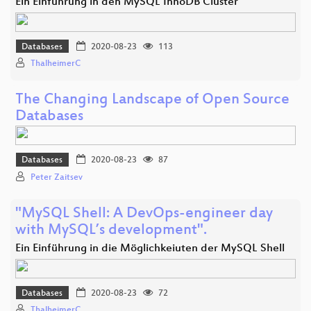
Ein Einführung in den MySQL InnoDB Cluster
Databases
2020-08-23
113
ThalheimerC
The Changing Landscape of Open Source
Databases
Databases
2020-08-23
87
Peter Zaitsev
"MySQL Shell: A DevOps-engineer day
with MySQL’s development".
Ein Einführung in die Möglichkeiuten der MySQL Shell
Databases
2020-08-23
72
ThalheimerC