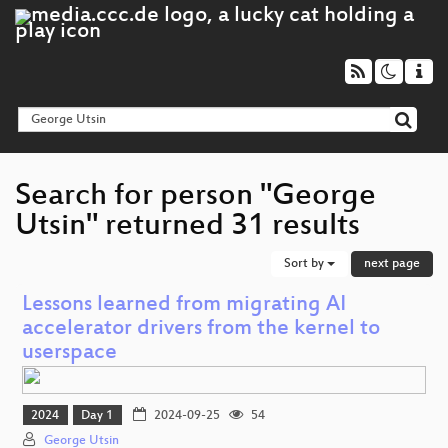
Search for person "George
Utsin" returned 31 results
Sort by
next page
Lessons learned from migrating AI
accelerator drivers from the kernel to
userspace
2024
Day 1
2024-09-25
54
George Utsin