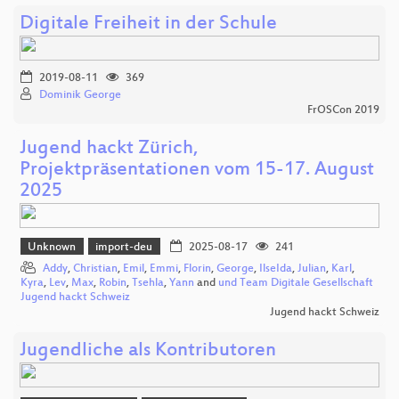
Digitale Freiheit in der Schule
2019-08-11
369
Dominik George
FrOSCon 2019
Jugend hackt Zürich,
Projektpräsentationen vom 15-17. August
2025
Unknown
import-deu
2025-08-17
241
Addy
,
Christian
,
Emil
,
Emmi
,
Florin
,
George
,
IlseIda
,
Julian
,
Karl
,
Kyra
,
Lev
,
Max
,
Robin
,
Tsehla
,
Yann
and
und Team Digitale Gesellschaft
Jugend hackt Schweiz
Jugend hackt Schweiz
Jugendliche als Kontributoren