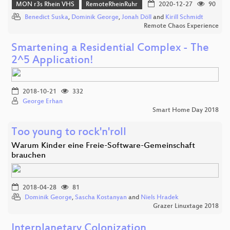
MON r3s Rhein VHS
RemoteRheinRuhr
2020-12-27
90
Benedict Suska
,
Dominik George
,
Jonah Döll
and
Kirill Schmidt
Remote Chaos Experience
Smartening a Residential Complex - The
2^5 Application!
2018-10-21
332
George Erhan
Smart Home Day 2018
Too young to rock'n'roll
Warum Kinder eine Freie-Software-Gemeinschaft
brauchen
2018-04-28
81
Dominik George
,
Sascha Kostanyan
and
Niels Hradek
Grazer Linuxtage 2018
Interplanetary Colonization