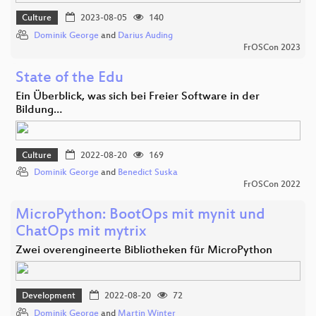
Culture
2023-08-05
140
Dominik George
and
Darius Auding
FrOSCon 2023
State of the Edu
Ein Überblick, was sich bei Freier Software in der
Bildung…
Culture
2022-08-20
169
Dominik George
and
Benedict Suska
FrOSCon 2022
MicroPython: BootOps mit mynit und
ChatOps mit mytrix
Zwei overengineerte Bibliotheken für MicroPython
Development
2022-08-20
72
Dominik George
and
Martin Winter