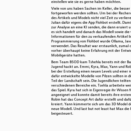
einstellen wie sie es gerne haben möchten.
Viele von uns haben Sachen im Keller, die besser
fortgeworfen werden sollten. Um bei der Recher
des Artikels und Models nicht viel Zeit zu verlie
Julian dafür eigens die App Flohbot erstellt. Dam
zur Analyse an eine KI senden, die dann eruiert 
es sich handelt und danach das Modell sowie die
Informationen für den zu verkaufenden Artikel lie
Programmierung von Flohbot wurde Ollama, Java
verwendet. Das Resultat war erstaunlich, zumal 
vorher überhaupt keine Erfahrung mit der Entwi
Mobiligeräte hatten.
Bem Team BSOD kam Tshehla bereits mit der Basis
Jugend hackt an. Emmi, Kyra, Max, Yann und Rob
bei der Erstellung einen neuen Levels und einer 
dafür entwickelte Modelle von Pilzen sollten in 
Teil der Landschaft sein. Die Jugendlichen teilten 
verschiedenen Bereiche ein. Tsehla arbeitete weit
das Spiel. Kyra hat sich in Eigenregie ihr Wissen 
angeeignet und konnte damit bereits ihre ersten
Robin hat das Concept Art dafür erstellt und dafü
kreiert. Yann kümmerte sich um das 3D Model de
neue Modell. Und last but not least hat Max die
beigesteuert.