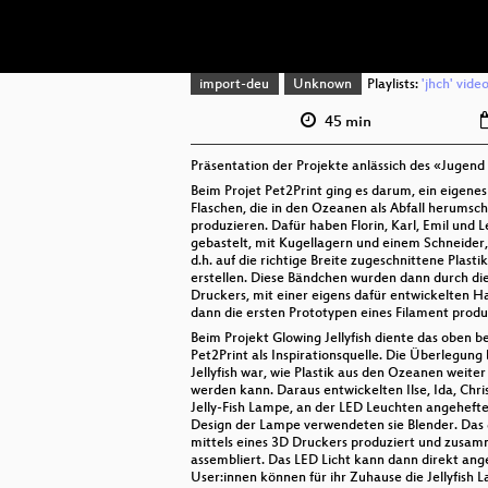
import-deu
Unknown
Playlists:
'jhch' vide
45 min
Präsentation der Projekte anlässich des «Jugend
Beim Projet Pet2Print ging es darum, ein eigene
Flaschen, die in den Ozeanen als Abfall herums
produzieren. Dafür haben Florin, Karl, Emil und 
gebastelt, mit Kugellagern und einem Schneider
d.h. auf die richtige Breite zugeschnittene Plast
erstellen. Diese Bändchen wurden dann durch di
Druckers, mit einer eigens dafür entwickelten H
dann die ersten Prototypen eines Filament produ
Beim Projekt Glowing Jellyfish diente das oben b
Pet2Print als Inspirationsquelle. Die Überlegun
Jellyfish war, wie Plastik aus den Ozeanen weit
werden kann. Daraus entwickelten Ilse, Ida, Chr
Jelly-Fish Lampe, an der LED Leuchten angehefte
Design der Lampe verwendeten sie Blender. Das
mittels eines 3D Druckers produziert und zusa
assembliert. Das LED Licht kann dann direkt an
User:innen können für ihr Zuhause die Jellyfish L