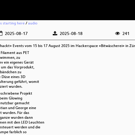
os starting here
/
audio
2025-08-17
2025-08-18
241
 hackt» Events vom 15 bis 17 August 2025 im Hackerspace «Bitwäscherei» in Zür
s Filament aus PET
chwimmen, zu
Lev ein eigenes Gerät
, um das Vorprodukt,
ikbändchen zu
e Düse eines 3D
alterung geführt, womit
ziert wurden.
eschriebene Projekt
g beim Glowing
er nutzbar gemacht
istian und George eine
t wurden. Für das
 ganze wurden dann
mmen mit den LED Leuchten
gesteuert werden und die
ampe farblich so