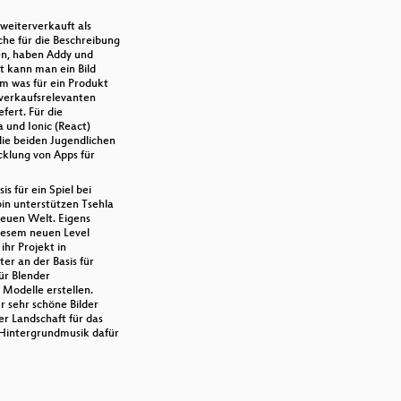
 weiterverkauft als
che für die Beschreibung
ren, haben Addy und
it kann man ein Bild
um was für ein Produkt
 verkaufsrelevanten
fert. Für die
 und Ionic (React)
die beiden Jugendlichen
cklung von Apps für
 für ein Spiel bei
in unterstützen Tsehla
neuen Welt. Eigens
diesem neuen Level
ihr Projekt in
er an der Basis für
für Blender
 Modelle erstellen.
r sehr schöne Bilder
r Landschaft für das
 Hintergrundmusik dafür