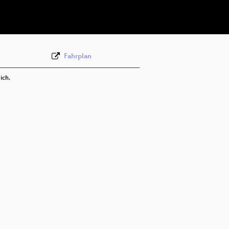
deu 576p (webm)
Fahrplan
ich.