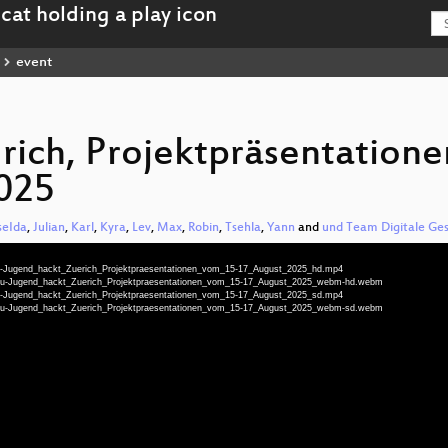
event
rich, Projektpräsentation
2025
lseIda
,
Julian
,
Karl
,
Kyra
,
Lev
,
Max
,
Robin
,
Tsehla
,
Yann
and
und Team Digitale Ges
deu-Jugend_hackt_Zuerich_Projektpraesentationen_vom_15-17_August_2025_hd.mp4
9-deu-Jugend_hackt_Zuerich_Projektpraesentationen_vom_15-17_August_2025_webm-hd.webm
deu-Jugend_hackt_Zuerich_Projektpraesentationen_vom_15-17_August_2025_sd.mp4
9-deu-Jugend_hackt_Zuerich_Projektpraesentationen_vom_15-17_August_2025_webm-sd.webm