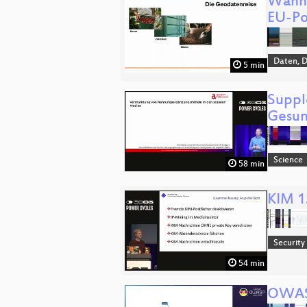
Wann 
EU-Po
Daten, 
5 min
Suppl
Gesun
Science
58 min
KIM 1
Security
54 min
OWASP