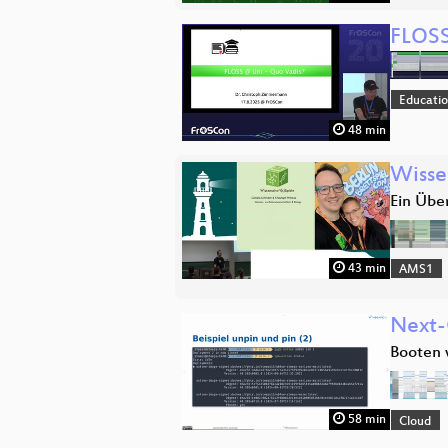
FLOSS
Educati
48 min
Wisse
Ein Übe
43 min
AMS1
Next-
Booten 
58 min
Cloud