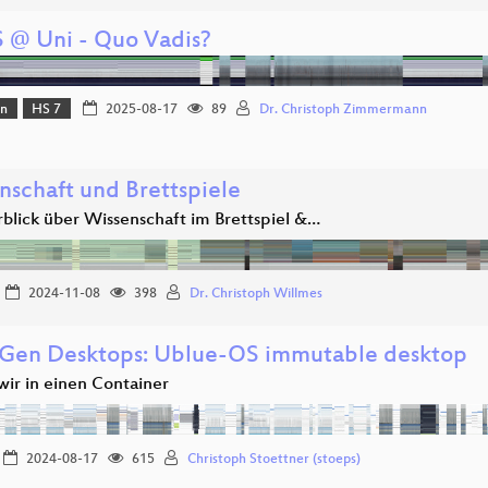
 @ Uni - Quo Vadis?
on
HS 7
2025-08-17
89
Dr. Christoph Zimmermann
nschaft und Brettspiele
rblick über Wissenschaft im Brettspiel &…
2024-11-08
398
Dr. Christoph Willmes
Gen Desktops: Ublue-OS immutable desktop
wir in einen Container
2024-08-17
615
Christoph Stoettner (stoeps)