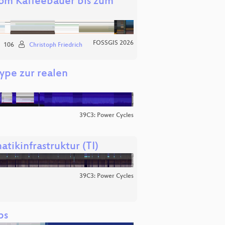
 vom Kaffeebauer bis zum
FOSSGIS 2026
106
Christoph Friedrich
ype zur realen
39C3: Power Cycles
tikinfrastruktur (TI)
39C3: Power Cycles
ps