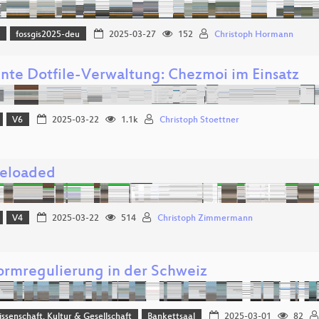
)
fossgis2025-deu
2025-03-27
152
Christoph Hormann
iente Dotfile-Verwaltung: Chezmoi im Einsatz
V6
2025-03-22
1.1k
Christoph Stoettner
reloaded
V4
2025-03-22
514
Christoph Zimmermann
formregulierung in der Schweiz
issenschaft, Kultur & Gesellschaft
Bankettsaal
2025-03-01
82