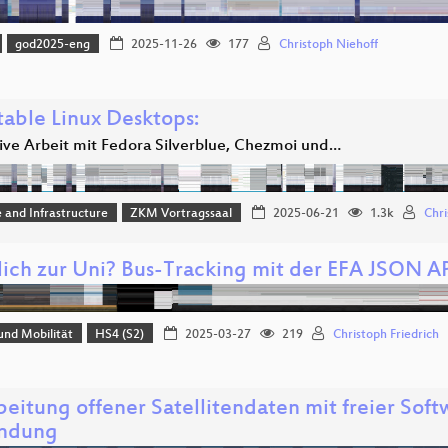
god2025-eng
2025-11-26
177
Christoph Niehoff
able Linux Desktops:
ive Arbeit mit Fedora Silverblue, Chezmoi und…
 and Infrastructure
ZKM Vortragssaal
2025-06-21
1.3k
Chri
lich zur Uni? Bus-Tracking mit der EFA JSON A
und Mobilität
HS4 (S2)
2025-03-27
219
Christoph Friedrich
eitung offener Satellitendaten mit freier Softw
ndung