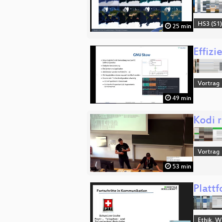
HS3 (S1
25 min
Effiz
Vortrag
49 min
Kodi 
Vortrag
53 min
Platt
Ethik, W