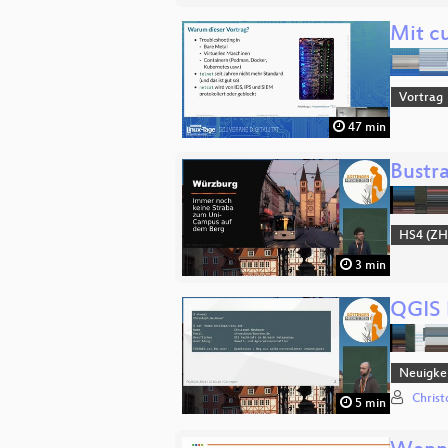
Mit c
Vortrag
47 min
Bustr
HS4 (ZH
3 min
QGIS 
Neuigkei
Chris
5 min