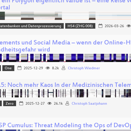
ein Polygon eigentlich valide ist – eine Reise
rtal
Datenbanken und Datenprozessierung
HS4 (ZHG 008)
2026-03-26
ements und Social Media – wenn der Online-H
dheitsgefahr wird
One
2025-12-29
8.2k
Christoph Wiedmer
.5: Noch mehr Kaos In der Medizinischen Telema
Zero
2025-12-27
26.1k
Christoph Saatjohann
 Cumulus: Threat Modeling the Ops of DevO