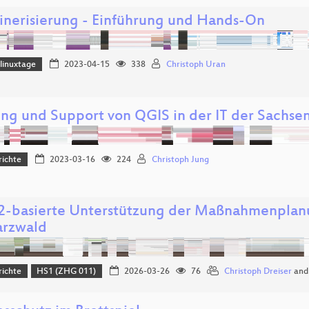
inerisierung - Einführung und Hands-On
linuxtage
2023-04-15
338
Christoph Uran
ng und Support von QGIS in der IT der Sachse
richte
2023-03-16
224
Christoph Jung
basierte Unterstützung der Maßnahmenplanu
rzwald
richte
HS1 (ZHG 011)
2026-03-26
76
Christoph Dreiser
an