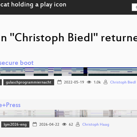
n "Christoph Biedl" return
 secure boot
gulaschprogrammiernacht
2022-05-19
1.0k
Christoph Biedl
e+Press
lgm2026-eng
2026-04-22
62
Christoph Haag