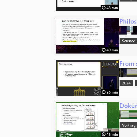
48 min
Philos
Science
40 min
From 
2024
26 min
Dokum
Vortrag
46 min