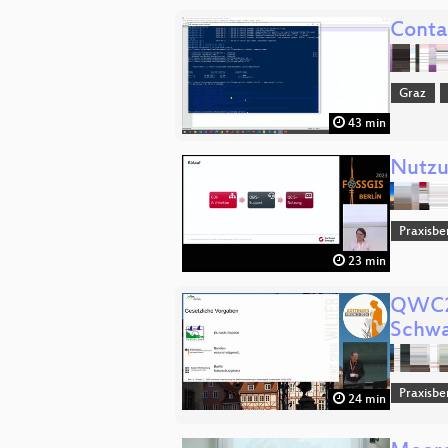
Conta
Graz
43 min
Nutzu
Praxisbe
23 min
QWC2-
Schwa
Praxisbe
24 min