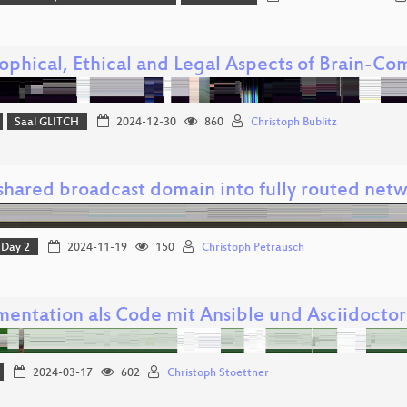
ophical, Ethical and Legal Aspects of Brain-Co
Saal GLITCH
2024-12-30
860
Christoph Bublitz
shared broadcast domain into fully routed net
Day 2
2024-11-19
150
Christoph Petrausch
entation als Code mit Ansible und Asciidoctor
2024-03-17
602
Christoph Stoettner