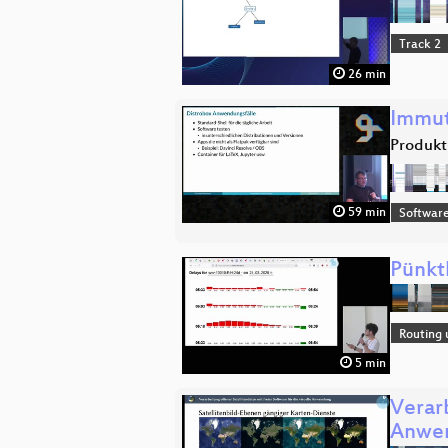
Track 2
26 min
Immut
Produkt
59 min
Software
Pünkt
Routing 
5 min
Verarb
Anwe