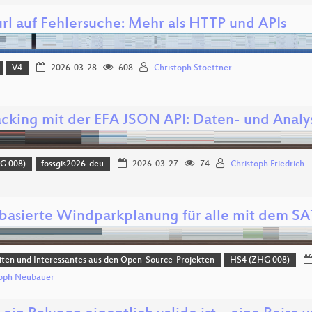
url auf Fehlersuche: Mehr als HTTP und APIs
V4
2026-03-28
608
Christoph Stoettner
acking mit der EFA JSON API: Daten- und Anal
G 008)
fossgis2026-deu
2026-03-27
74
Christoph Friedrich
basierte Windparkplanung für alle mit dem S
ten und Interessantes aus den Open-Source-Projekten
HS4 (ZHG 008)
toph Neubauer