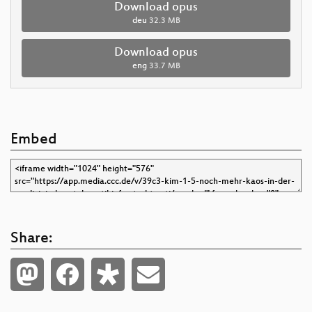
Download opus
deu
32.3 MB
Download opus
eng
33.7 MB
Embed
Share: