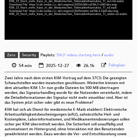
KIM_15_Noch_mehr_Kaos_In_der_Medizinischen_Telematikinfrastruktur_TI_av1-hd.webm
deu-eng 1080p (webm;codecs=av01)
Download File: https://cdn.media.ccc.de/congress/2025/h264-sd/39c3-1440-deu-eng-
KIM_15_Noch_mehr_Kaos_In_der_Medizinischen_Telematikinfrastruktur_TI_sd.mp4
Download File: https://cdn.media.ccc.de/congress/2025/webm-sd/39c3-1440-deu-eng-
deu-eng 576p (mp4)
KIM_15_Noch_mehr_Kaos_In_der_Medizinischen_Telematikinfrastruktur_TI_webm-sd.webm
deu-eng 576p (webm)
Zero
Security
Playlists:
'39c3' videos starting here
/
audio
Fahrplan
54 min
2025-12-27
26.1k
Zwei Jahre nach dem ersten KIM-Vortrag auf dem 37C3: Die gezeigten
Schwachstellen wurden inzwischen geschlossen. Weiterhin können mit
dem aktuellen KIM 1.5+ nun große Dateien bis 500 MB übertragen
werden, das Signaturhandling wurde für die Nutzenden vereinfacht, indem
die Detailinformationen der Signatur nicht mehr einsehbar sind. Aber ist
das System jetzt sicher oder gibt es neue Probleme?
KIM hat sich als Dienst für medizinische E-Mails etabliert: Elektronische
Arbeitsunfähigkeitsbescheinigungen (eAU), zahnärztliche Heil- und
Kostenpläne, Laborinformationen, und Medikamentendosierungen sollen
sicher per KIM übermittelt werden. Die Sicherheit soll unauffällig und
automatisiert im Hintergrund, ohne Interaktion mit den Benutzenden
gewährleistet werden. Dazu werden die Ver- und Entschlüsselung sowie