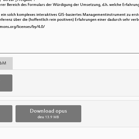
er Bereich des Formulars der Würdigung der Umsetzung, d.h. welche Erfahrung
ein solch komplexes interaktives GIS-basiertes Managementinstrument zu erste
nferenz über die (hoffentlich rein positiven) Erfahrungen einer dadurch sehr 
mmons.org/licenses/by/4.0/
bM
p
Download opus
deu
13.9 MB