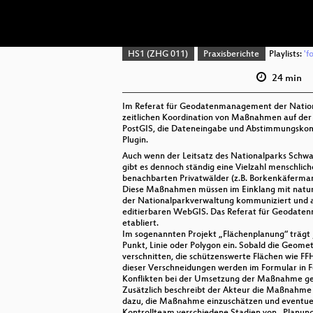
HS1 (ZHG 011)
Praxisberichte
Playlists:
'f
24 min
Im Referat für Geodatenmanagement der Nationa
zeitlichen Koordination von Maßnahmen auf der 
PostGIS, die Dateneingabe und Abstimmungskom
Plugin.
Auch wenn der Leitsatz des Nationalparks Schwarz
gibt es dennoch ständig eine Vielzahl menschlic
benachbarten Privatwälder (z.B. Borkenkäferma
Diese Maßnahmen müssen im Einklang mit natur-
der Nationalparkverwaltung kommuniziert und ab
editierbaren WebGIS. Das Referat für Geodate
etabliert.
Im sogenannten Projekt „Flächenplanung“ trägt
Punkt, Linie oder Polygon ein. Sobald die Geomet
verschnitten, die schützenswerte Flächen wie F
dieser Verschneidungen werden im Formular in F
Konflikten bei der Umsetzung der Maßnahme g
Zusätzlich beschreibt der Akteur die Maßnahme 
dazu, die Maßnahme einzuschätzen und eventue
Kontrollteam verschiedene Stadien von „Planung“