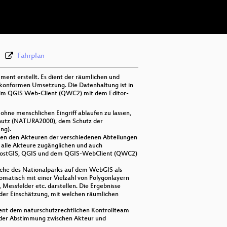
deu 576p (webm)
Fahrplan
nt erstellt. Es dient der räumlichen und
tzkonformen Umsetzung. Die Datenhaltung ist in
 im QGIS Web-Client (QWC2) mit dem Editor-
ohne menschlichen Eingriff ablaufen zu lassen,
nschutz (NATURA2000), dem Schutz der
ng).
en den Akteuren der verschiedenen Abteilungen
 alle Akteure zugänglichen und auch
f PostGIS, QGIS und dem QGIS-WebClient (QWC2)
äche des Nationalparks auf dem WebGIS als
omatisch mit einer Vielzahl von Polygonlayern
essfelder etc. darstellen. Die Ergebnisse
 der Einschätzung, mit welchen räumlichen
ient dem naturschutzrechtlichen Kontrollteam
 der Abstimmung zwischen Akteur und