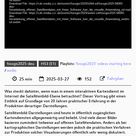
hd.webm
Download File: https://cdn.media.ccc.de/events/fossgis/2025/h264-sd/fossgis2025-58065-
deu 1080p (mp4)
deu-
Verarbeitung_offener_Satellitendaten_mit_freier_Software_fuer_die_visuelle_Anwendung_sd.mp4
deu 1080p (webm)
Download File: https://cdn.media.ccc.de/events/fossgis/2025/webm-sd/fossgis2025-58065-
deu-
Verarbeitung_offener_Satellitendaten_mit_freier_Software_fuer_die_visuelle_Anwendung_webm-
deu 576p (mp4)
sd.webm
deu 576p (webm)
fossgis2025-deu
HS3 (S1)
Playlists:
'fossgis2025' videos starting here
/
audio
Fahrplan
25 min
2025-03-27
152
Was steckt dahinter, wenn man in einem interaktiven Kartendienst im
Internet die Satellitenbild-Ebene betrachtet? Dieser Vortrag gibt einen
Einblick auf Grundlage von 20 Jahren praktischer Erfahrung in der
Produktion derartiger Darstellungen.
Satellitenbild-Darstellungen sind heute in öffentlich zugänglichen
Kartendiensten allgegenwärtig und beliebt. Und viele dieser Bilder
basieren zumindest teilweise auf offenen Satellitendaten. Anders als bei
kartographischen Darstellungen werden jedoch die praktischen Verfahren
zur Produktion solcher Visualisierungen öffentlich sehr wenig diskutiert.