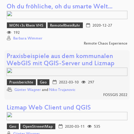
Oh du fröhliche, oh du smarte Welt...
MON r3s Rhein VHS
RemoteRheinRuhr
2020-12-27
192
Barbara Wimmer
Remote Chaos Experience
Praxisbeispiele aus dem kommunalen
WebGIS mit QGIS-Server und Lizmap
Praxisberichte
Geo
2022-03-10
297
Günter Wagner
and
Niko Trujanovic
FOSSGIS 2022
Lizmap Web Client und QGIS
Geo
OpenStreeetMap
2020-03-11
535