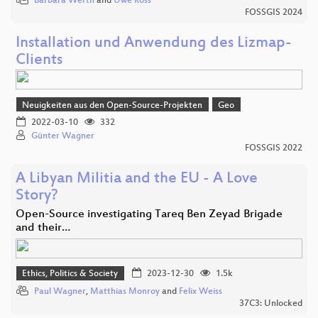
Barbara Werth
and
Uwe Ross
FOSSGIS 2024
Installation und Anwendung des Lizmap-
Clients
Neuigkeiten aus den Open-Source-Projekten
Geo
2022-03-10
332
Günter Wagner
FOSSGIS 2022
A Libyan Militia and the EU - A Love
Story?
Open-Source investigating Tareq Ben Zeyad Brigade
and their…
Ethics, Politics & Society
2023-12-30
1.5k
Paul Wagner
,
Matthias Monroy
and
Felix Weiss
37C3: Unlocked