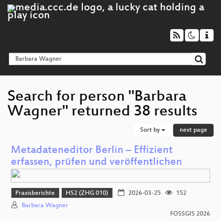
Search for person "Barbara
Wagner" returned 38 results
Sort by
next page
Metadateneditor Berlin – Effizient
erfassen, prüfen und veröffentlichen
Praxisberichte
HS2 (ZHG 010)
2026-03-25
152
Barbara Wagner
FOSSGIS 2026