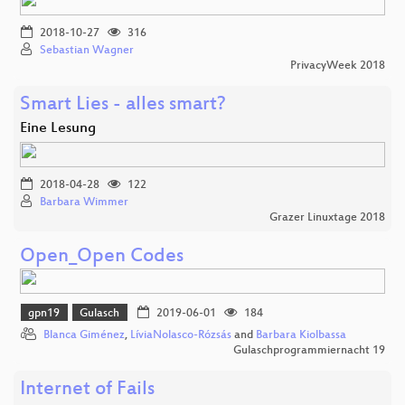
2018-10-27
316
Sebastian Wagner
PrivacyWeek 2018
Smart Lies - alles smart?
Eine Lesung
2018-04-28
122
Barbara Wimmer
Grazer Linuxtage 2018
Open_Open Codes
gpn19
Gulasch
2019-06-01
184
Blanca Giménez
,
LíviaNolasco-Rózsás
and
Barbara Kiolbassa
Gulaschprogrammiernacht 19
Internet of Fails