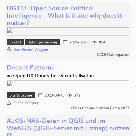
DG111: Open Source Political
Intelligence - What is it and why does it
matter?
Saal23
datengarten-eng
2025-02-05
854
Jim-Vincent Wagner
CCCB Datengarten
Decent Patterns
an Open UX Library for Decentralisation
Bits & Bäume
2023-08-15
372
Eileen Wagner
Chaos Communication Camp 2023
ALKIS-NAS-Daten in QGIS und im
WebGIS (QGIS-Server mit Lizmap) nutzen