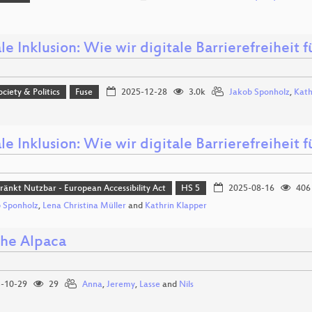
le Inklusion: Wie wir digitale Barrierefreiheit 
ociety & Politics
Fuse
2025-12-28
3.0k
Jakob Sponholz
,
Kath
le Inklusion: Wie wir digitale Barrierefreiheit 
ränkt Nutzbar - European Accessibility Act
HS 5
2025-08-16
406
 Sponholz
,
Lena Christina Müller
and
Kathrin Klapper
the Alpaca
-10-29
29
Anna
,
Jeremy
,
Lasse
and
Nils