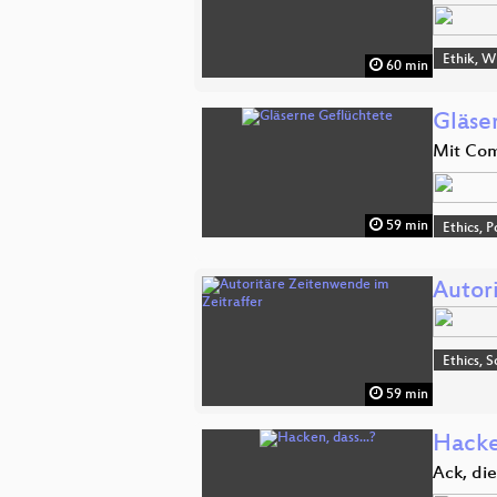
Ethik, W
60 min
Gläse
Mit Com
59 min
Ethics, P
Autor
Ethics, S
59 min
Hacken
Ack, die