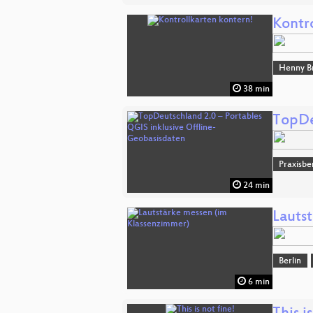
Kontr
Henny B
38 min
TopDe
Praxisbe
24 min
Lauts
Berlin
6 min