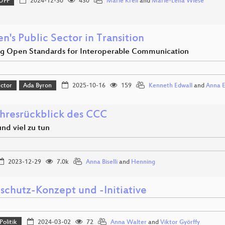
UFF
2024-12-30
430
Marie Kreil
and
Marie-Lena Wiese
's Public Sector in Transition
ng Open Standards for Interoperable Communication
ector
Ada Byron
2025-10-16
159
Kenneth Edwall
and
Anna 
ahresrückblick des CCC
und viel zu tun
2023-12-29
7.0k
Anna Biselli
and
Henning
schutz-Konzept und -Initiative
Politik
2024-03-02
72
Anna Walter
and
Viktor Györffy