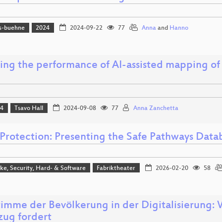
s-buehne
2024
2024-09-22
77
Anna
and
Hanno
ing the performance of AI-assisted mapping of 
24
Tsavo Hall
2024-09-08
77
Anna Zanchetta
 Protection: Presenting the Safe Pathways Datab
e, Security, Hard- & Software
Fabriktheater
2026-02-20
58
timme der Bevölkerung in der Digitalisierung:
zug fordert