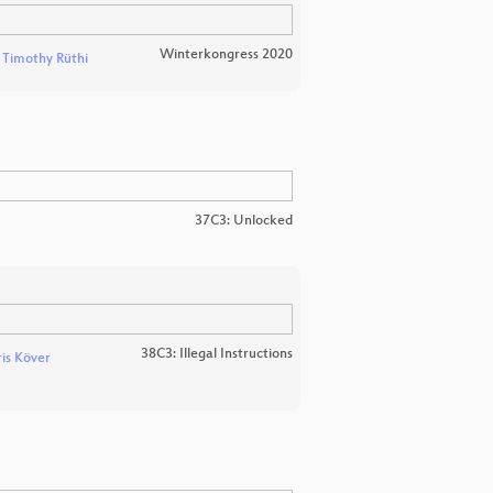
Winterkongress 2020
d
Timothy Rüthi
37C3: Unlocked
38C3: Illegal Instructions
is Köver