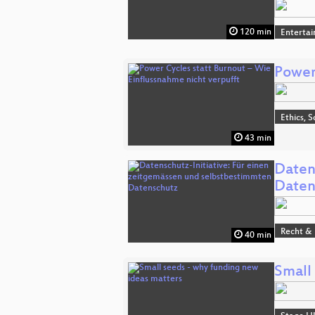
120 min
Enterta
Power
Ethics, S
43 min
Daten
Daten
Recht & 
40 min
Small