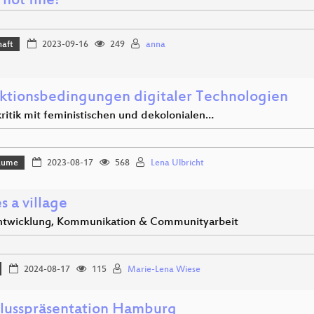
s not fine!
haft
2023-09-16
249
anna
ktionsbedingungen digitaler Technologien
ritik mit feministischen und dekolonialen…
Bäume
2023-08-17
568
Lena Ulbricht
es a village
twicklung, Kommunikation & Communityarbeit
2024-08-17
115
Marie-Lena Wiese
lusspräsentation Hamburg