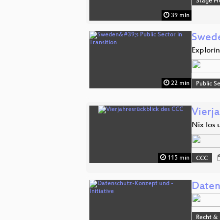
Stage H
39 min
Sweden
Explori
22 min
Public S
Vierj
Nix los 
115 min
CCC
Daten
Recht & 