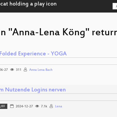
on "Anna-Lena Köng" return
 Folded Experience - YOGA
06-27
311
Anna Lena Bach
 Nutzende Logins nerven
UFF
2024-12-27
7.1k
Lena