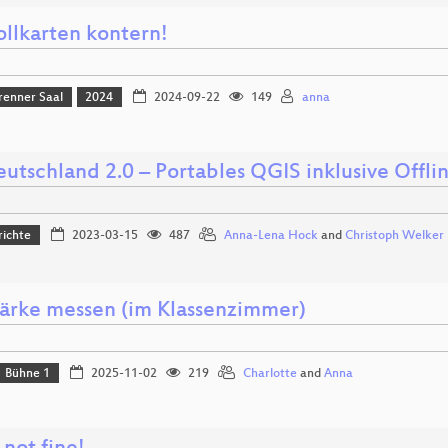
ollkarten kontern!
renner Saal
2024
2024-09-22
149
anna
utschland 2.0 – Portables QGIS inklusive Offl
richte
2023-03-15
487
Anna-Lena Hock
and
Christoph Welker
tärke messen (im Klassenzimmer)
Bühne 1
2025-11-02
219
Charlotte
and
Anna