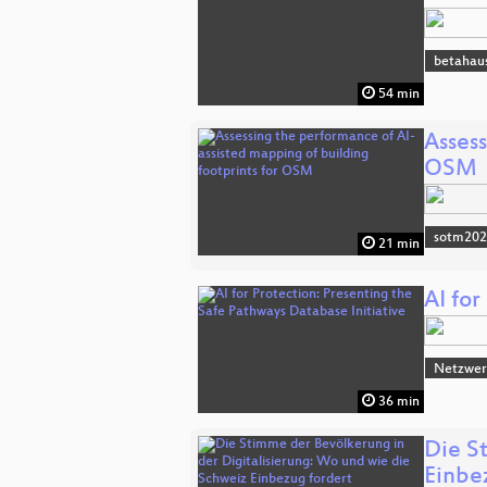
betahau
54 min
Assess
OSM
sotm20
21 min
AI for
Netzwerk
36 min
Die S
Einbe