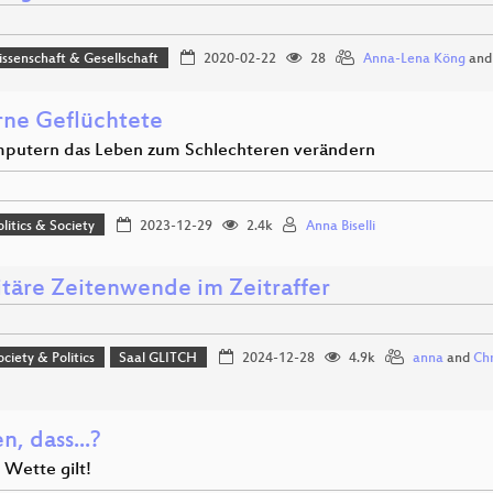
issenschaft & Gesellschaft
2020-02-22
28
Anna-Lena Köng
an
rne Geflüchtete
putern das Leben zum Schlechteren verändern
olitics & Society
2023-12-29
2.4k
Anna Biselli
itäre Zeitenwende im Zeitraffer
ociety & Politics
Saal GLITCH
2024-12-28
4.9k
anna
and
Chr
, dass...?
 Wette gilt!