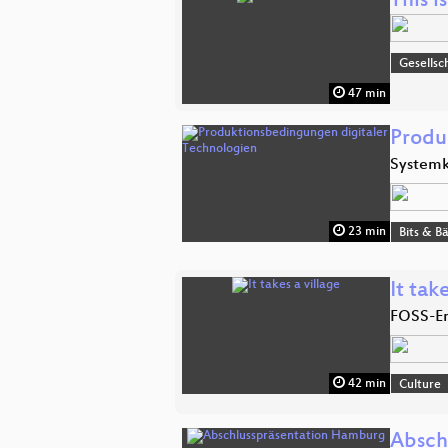
This i
Gesellsc
47 min
Produ
Systemk
23 min
Bits & 
It tak
FOSS-En
42 min
Culture
Absch