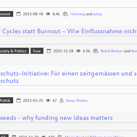
inment
2023-08-18
8.4k
Henning
and
anna
 Cycles statt Burnout – Wie Einflussnahme nich
ociety & Politics
Fuse
2025-12-28
6.5k
Rahel Becker
and
Ann
schutz-Initiative: Für einen zeitgemässen und
schutz
Politik
2023-02-25
67
Anna Walter
 seeds - why funding new ideas matters