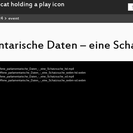
24
event
tarische Daten – eine Sch
ffene_parlamentarische_Daten_-_eine_Schatzsuche_hd.mp4
-Offene_parlamentarische_Daten_-_eine_Schatzsuche_webm-hd.webm
ffene_parlamentarische_Daten_-_eine_Schatzsuche_sd.mp4
-Offene_parlamentarische_Daten_-_eine_Schatzsuche_webm-sd.webm