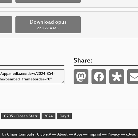
Download opus
deu
27.4 MB
Share:
C205 - Ocean Starr
2024
Day 1
by
Chaos Computer Club e.V
––
About
––
Apps
––
Imprint
––
Privacy
––
c3voc