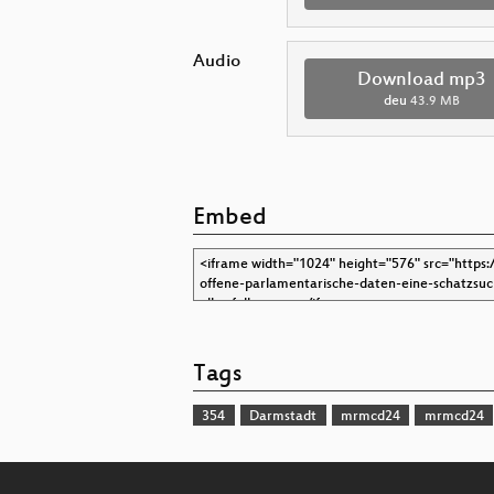
Audio
Download mp3
deu
43.9 MB
Embed
Tags
354
Darmstadt
mrmcd24
mrmcd24