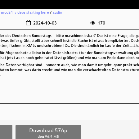
rmcd24' videos starting here
/
audio
2024-10-03
170
er des Deutschen Bundestags – bitte maschinenlesbar? Das ist eine Frage, die gar
as tiefer gräbt, stellt aber schnell fest: die Sache ist etwas komplizierter. D
n, fischen in XMLs und schrubben IDs. Die sind nämlich im Laufe der Zeit... äh
 für Abgeordnete alleine in der Dateninfrastruktur der Bundestagsverwaltung gib
hat jetzt auch noch geheiratet lässt grüßen) und wie man am Ende dann doch no
elche Daten verfügbar sind – sondern auch, wie man damit umgeht, ganz praktis
Daten kommt, was darin steckt und wie man die verschachtelten Datenstruktu
/
p
Download 576p
deu
96.9 MB