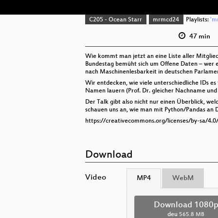
C205 - Ocean Starr
mrmcd24
Playlists:
'm
47 min
Wie kommt man jetzt an eine Liste aller Mitglied
Bundestag bemüht sich um Offene Daten – wer etw
nach Maschinenlesbarkeit in deutschen Parlamente
Wir entdecken, wie viele unterschiedliche IDs es
Namen lauern (Prof. Dr. gleicher Nachname und 
Der Talk gibt also nicht nur einen Überblick, w
schauen uns an, wie man mit Python/Pandas an 
https://creativecommons.org/licenses/by-sa/4.0
Download
Video
MP4
WebM
Download 1080
deu
565.8 MB