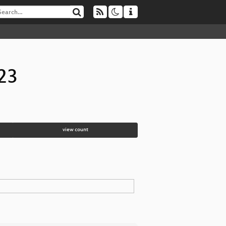
023
view count