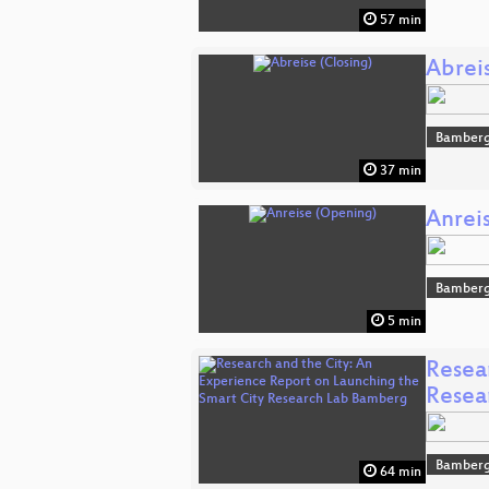
57 min
Abreis
Bamber
37 min
Anrei
Bamber
5 min
Resea
Resea
Bamber
64 min