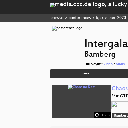
browse
conferences
iger
iger-2023
Intergal
Bamberg
Full playlist:
Video
/
Audio
name
Chaos
Mit GTD
51 min
Bamber