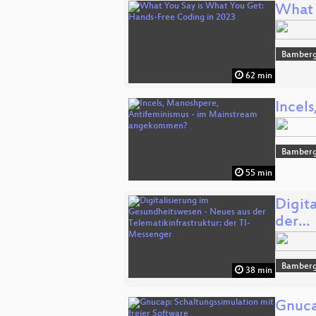
What 
Bamber
62 min
Incel
Bamber
55 min
Digit
der…
Bamber
38 min
Gnuca