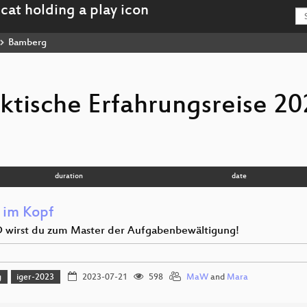
Bamberg
aktische Erfahrungsreise 2
duration
date
 im Kopf
 wirst du zum Master der Aufgabenbewältigung!
g
iger-2023
2023-07-21
598
MaW
and
Mara