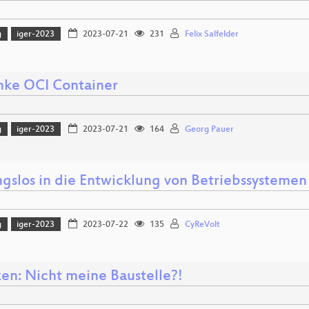
g
iger-2023
2023-07-21
231
Felix Salfelder
nke OCI Container
g
iger-2023
2023-07-21
164
Georg Pauer
gslos in die Entwicklung von Betriebssystemen
g
iger-2023
2023-07-22
135
CyReVolt
zen: Nicht meine Baustelle?!