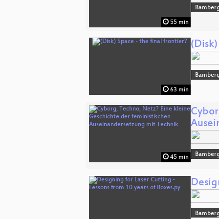
Bamber
55 min
(Disk)
Bamber
63 min
Cybor
Ausei
Bamber
45 min
Design
Bamber