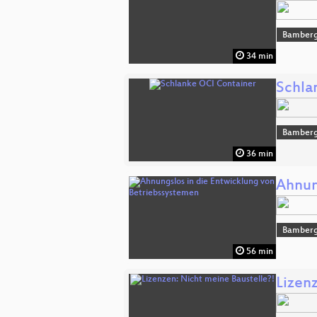
Bamber
34 min
Schla
Bamber
36 min
Ahnun
Bamber
56 min
Lizen