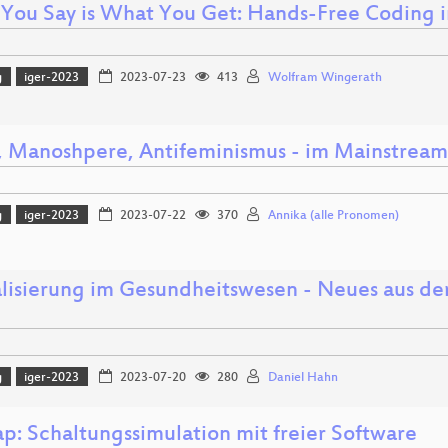
You Say is What You Get: Hands-Free Coding 
g
iger-2023
2023-07-23
413
Wolfram Wingerath
s, Manoshpere, Antifeminismus - im Mainstre
g
iger-2023
2023-07-22
370
Annika (alle Pronomen)
alisierung im Gesundheitswesen - Neues aus der
g
iger-2023
2023-07-20
280
Daniel Hahn
p: Schaltungssimulation mit freier Software