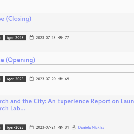
e (Closing)
g
iger-2023
2023-07-23
77
se (Opening)
g
iger-2023
2023-07-20
69
rch and the City: An Experience Report on Laun
rch Lab…
g
iger-2023
2023-07-21
31
Daniela Nicklas