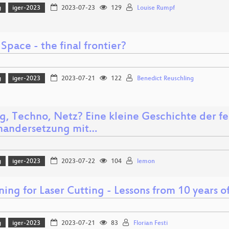
g
iger-2023
2023-07-23
129
Louise Rumpf
 Space - the final frontier?
g
iger-2023
2023-07-21
122
Benedict Reuschling
g, Techno, Netz? Eine kleine Geschichte der fe
nandersetzung mit…
g
iger-2023
2023-07-22
104
lemon
ing for Laser Cutting - Lessons from 10 years o
g
iger-2023
2023-07-21
83
Florian Festi