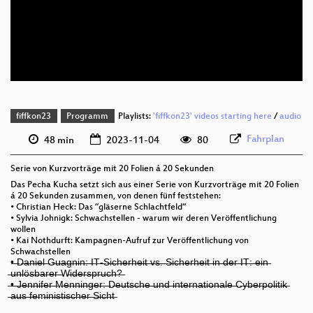
deu 1080p (webm)
deu 576p (mp4)
deu 576p (webm)
fiffkon23
Programm
Playlists:
'fiffkon23' videos starting here
/
audio
Fahrplan
48 min
2023-11-04
80
Serie von Kurzvorträge mit 20 Folien á 20 Sekunden
Das Pecha Kucha setzt sich aus einer Serie von Kurzvorträge mit 20 Folien
á 20 Sekunden zusammen, von denen fünf feststehen:
• Christian Heck: Das “gläserne Schlachtfeld“
• Sylvia Johnigk: Schwachstellen - warum wir deren Veröffentlichung
wollen
• Kai Nothdurft: Kampagnen-Aufruf zur Veröffentlichung von
Schwachstellen
•̶ ̶D̶a̶n̶i̶e̶l̶ ̶G̶u̶a̶g̶n̶i̶n̶:̶ ̶I̶T̶-̶S̶i̶c̶h̶e̶r̶h̶e̶i̶t̶ ̶v̶s̶.̶ ̶S̶i̶c̶h̶e̶r̶h̶e̶i̶t̶ ̶i̶n̶ ̶d̶e̶r̶ ̶I̶T̶:̶ ̶e̶i̶n̶
̶u̶n̶l̶ö̶s̶b̶a̶r̶e̶r̶ ̶W̶i̶d̶e̶r̶s̶p̶r̶u̶c̶h̶?̶
̶•̶ ̶J̶e̶n̶n̶i̶f̶e̶r̶ ̶M̶e̶n̶n̶i̶n̶g̶e̶r̶:̶ ̶D̶e̶u̶t̶s̶c̶h̶e̶ ̶u̶n̶d̶ ̶i̶n̶t̶e̶r̶n̶a̶t̶i̶o̶n̶a̶l̶e̶ ̶C̶y̶b̶e̶r̶p̶o̶l̶i̶t̶i̶k̶
̶a̶u̶s̶ ̶f̶e̶m̶i̶n̶i̶s̶t̶i̶s̶c̶h̶e̶r̶ ̶S̶i̶c̶h̶t̶