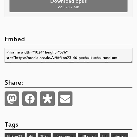
Download opus
deu
28.7 MB
Embed
Share:
Tags
fiffkon23
46
2023
Programm
fiffkon23
fiff
frieden