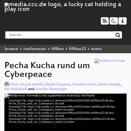
browse
conferences
fiffkon
fiffkon23
event
Pecha Kucha rund um
Cyberpeace
Hans-Jörg Kreowski
,
Daniel Guagnin
,
Christian Heck
,
Sylvia Johnigk
,
Kai Nothdurft
and
Jennifer Menninger
Media error: Format(s) not supported or source(s) not found
Video
Download File: https://cdn.media.ccc.de/events/fiffkon/2023/h264-hd/fiffkon23-46-deu-
Player
Pecha_Kucha_rund_um_Cyberpeace_hd.mp4
Download File: https://cdn.media.ccc.de/events/fiffkon/2023/webm-hd/fiffkon23-46-deu-
Pecha_Kucha_rund_um_Cyberpeace_webm-hd.webm
Download File: https://cdn.media.ccc.de/events/fiffkon/2023/h264-sd/fiffkon23-46-deu-
Pecha_Kucha_rund_um_Cyberpeace_sd.mp4
Download File: https://cdn.media.ccc.de/events/fiffkon/2023/webm-sd/fiffkon23-46-deu-
deu 1080p (mp4)
Pecha_Kucha_rund_um_Cyberpeace_webm-sd.webm