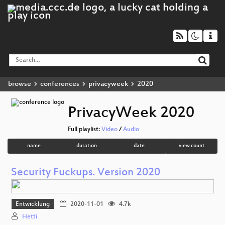
browse
conferences
privacyweek
2020
PrivacyWeek 2020
Full playlist:
Video
/
Audio
name
duration
date
view count
Security Fuckups. Version 2020
Entwicklung
2020-11-01
4.7k
Hetti