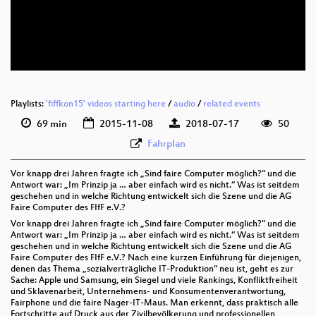
deu 576p (mp4)
deu 576p (webm)
Playlists:
'fiffkon15' videos starting here
/
audio
/
related events
69 min
2015-11-08
2018-07-17
50
Fahrplan
Vor knapp drei Jahren fragte ich „Sind faire Computer möglich?“ und die
Antwort war: „Im Prinzip ja … aber einfach wird es nicht.“ Was ist seitdem
geschehen und in welche Richtung entwickelt sich die Szene und die AG
Faire Computer des FIfF e.V.?
Vor knapp drei Jahren fragte ich „Sind faire Computer möglich?“ und die
Antwort war: „Im Prinzip ja … aber einfach wird es nicht.“ Was ist seitdem
geschehen und in welche Richtung entwickelt sich die Szene und die AG
Faire Computer des FIfF e.V.? Nach eine kurzen Einführung für diejenigen,
denen das Thema „sozialverträgliche IT-Produktion“ neu ist, geht es zur
Sache: Apple und Samsung, ein Siegel und viele Rankings, Konfliktfreiheit
und Sklavenarbeit, Unternehmens- und Konsumentenverantwortung,
Fairphone und die faire Nager-IT-Maus. Man erkennt, dass praktisch alle
Fortschritte auf Druck aus der Zivilbevölkerung und professionellen