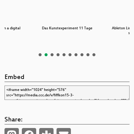
 in a digital
Das Kunstexperiment 11 Tage
Ableton Link 
d
sy
Embed
Share: