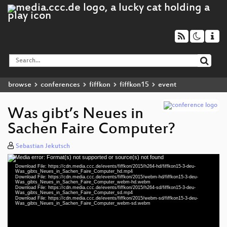
browse
conferences
fiffkon
fiffkon15
event
Was gibt’s Neues in
Sachen Faire Computer?
Sebastian Jekutsch
Media error: Format(s) not supported or source(s) not found
Video
Download File: https://cdn.media.ccc.de/events/fiffkon/2015/h264-hd/fiffkon15-3-deu-
Player
Was_gibts_Neues_in_Sachen_Faire_Computer_hd.mp4
Download File: https://cdn.media.ccc.de/events/fiffkon/2015/webm-hd/fiffkon15-3-deu-
Was_gibts_Neues_in_Sachen_Faire_Computer_webm-hd.webm
Download File: https://cdn.media.ccc.de/events/fiffkon/2015/h264-sd/fiffkon15-3-deu-
Was_gibts_Neues_in_Sachen_Faire_Computer_sd.mp4
Download File: https://cdn.media.ccc.de/events/fiffkon/2015/webm-sd/fiffkon15-3-deu-
deu 720p (mp4)
Was_gibts_Neues_in_Sachen_Faire_Computer_webm-sd.webm
deu 720p (webm)