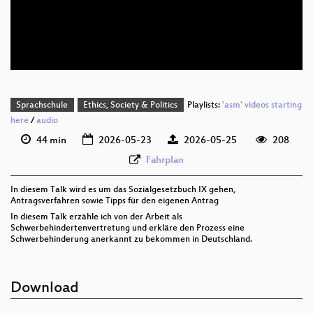
deu 576p (mp4)
deu 576p (webm)
Sprachschule
Ethics, Society & Politics
Playlists:
'asm' videos starting
here
/
audio
44 min
2026-05-23
2026-05-25
208
Fahrplan
In diesem Talk wird es um das Sozialgesetzbuch IX gehen,
Antragsverfahren sowie Tipps für den eigenen Antrag
In diesem Talk erzähle ich von der Arbeit als
Schwerbehindertenvertretung und erkläre den Prozess eine
Schwerbehinderung anerkannt zu bekommen in Deutschland.
Download