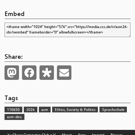
Embed
Share:
Tags
110650
2026
asm
Ethics, Society & Politics
Sprachschule
asm-deu