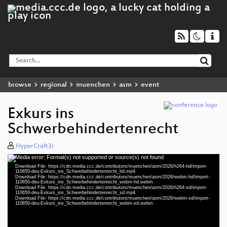
browse
regional
muenchen
asm
event
Exkurs ins
Schwerbehindertenrecht
HyperCraft3r
Media error: Format(s) not supported or source(s) not found
Video
Download File: https://cdn.media.ccc.de/contributors/muenchen/asm/2026/h264-hd/import-
Player
110650-deu-Exkurs_ins_Schwerbehindertenrecht_hd.mp4
Download File: https://cdn.media.ccc.de/contributors/muenchen/asm/2026/webm-hd/import-
110650-deu-Exkurs_ins_Schwerbehindertenrecht_webm-hd.webm
Download File: https://cdn.media.ccc.de/contributors/muenchen/asm/2026/h264-sd/import-
110650-deu-Exkurs_ins_Schwerbehindertenrecht_sd.mp4
Download File: https://cdn.media.ccc.de/contributors/muenchen/asm/2026/webm-sd/import-
deu 1080p (mp4)
110650-deu-Exkurs_ins_Schwerbehindertenrecht_webm-sd.webm
deu 1080p (webm)